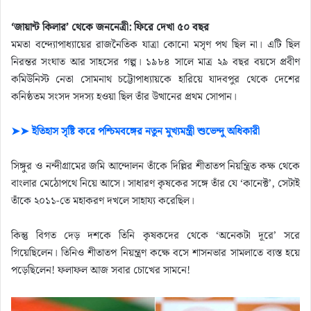
‘জায়ান্ট কিলার’ থেকে জননেত্রী: ফিরে দেখা ৫০ বছর
মমতা বন্দ্যোপাধ্যায়ের রাজনৈতিক যাত্রা কোনো মসৃণ পথ ছিল না। এটি ছিল
নিরন্তর সংঘাত আর সাহসের গল্প। ১৯৮৪ সালে মাত্র ২৯ বছর বয়সে প্রবীণ
কমিউনিস্ট নেতা সোমনাথ চট্টোপাধ্যায়কে হারিয়ে যাদবপুর থেকে দেশের
কনিষ্ঠতম সংসদ সদস্য হওয়া ছিল তাঁর উত্থানের প্রথম সোপান।
➤➤ ইতিহাস সৃষ্টি করে পশ্চিমবঙ্গের নতুন মুখ্যমন্ত্রী শুভেন্দু অধিকারী
সিঙ্গুর ও নন্দীগ্রামের জমি আন্দোলন তাঁকে দিল্লির শীতাতপ নিয়ন্ত্রিত কক্ষ থেকে
বাংলার মেঠোপথে নিয়ে আসে। সাধারণ কৃষকের সঙ্গে তাঁর যে ‘কানেক্ট’, সেটাই
তাঁকে ২০১১-তে মহাকরণ দখলে সাহায্য করেছিল।
কিন্তু বিগত দেড় দশকে তিনি কৃষকদের থেকে ‘অনেকটা দূরে’ সরে
গিয়েছিলেন। তিনিও শীতাতপ নিয়ন্ত্রণ কক্ষে বসে শাসনভার সামলাতে ব্যস্ত হয়ে
পড়েছিলেন! ফলাফল আজ সবার চোখের সামনে!