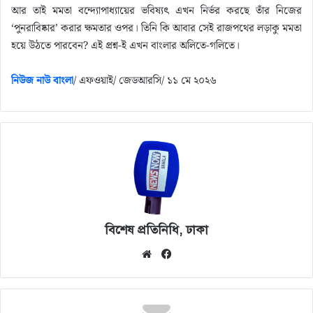
আর তাই মমতা বন্দ্যোপাধ্যায়ের ভবিষ্যৎ এখন নির্ভর করছে তাঁর নিজের
‘পুনরাবিষ্কার’ করার ক্ষমতার ওপর। তিনি কি আবার সেই রাজপথের লড়াকু মমতা
হয়ে উঠতে পারবেন? এই প্রশ্ন-ই এখন বাংলার অলিতে-গলিতে।
নিউজ নাউ বাংলা
/ এফওয়াই/ জেডআরসি/ ১১ মে ২০২৬
বিশেষ প্রতিনিধি, ঢাকা
We
Fa
bsi
ce
te
bo
ok