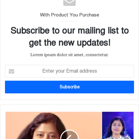
With Product You Purchase
Subscribe to our mailing list to
get the new updates!
Lorem ipsum dolor sit amet, consectetur.
E
n
t
e
r
y
o
u
ই
r
তু
E
সো
m
মে