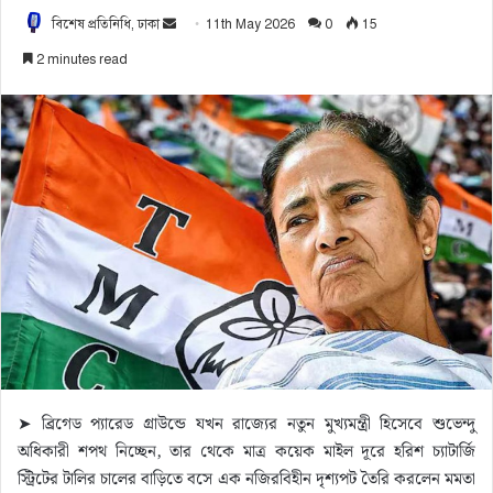
বিশেষ প্রতিনিধি, ঢাকা
S
11th May 2026
0
15
e
2 minutes read
n
d
a
n
e
m
a
i
l
➤ ব্রিগেড প্যারেড গ্রাউন্ডে যখন রাজ্যের নতুন মুখ্যমন্ত্রী হিসেবে শুভেন্দু
অধিকারী শপথ নিচ্ছেন, তার থেকে মাত্র কয়েক মাইল দূরে হরিশ চ্যাটার্জি
স্ট্রিটের টালির চালের বাড়িতে বসে এক নজিরবিহীন দৃশ্যপট তৈরি করলেন মমতা