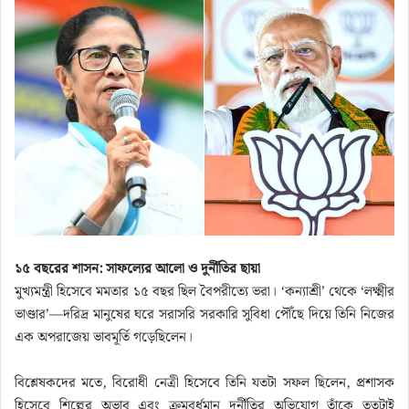
১৫ বছরের শাসন: সাফল্যের আলো ও দুর্নীতির ছায়া
মুখ্যমন্ত্রী হিসেবে মমতার ১৫ বছর ছিল বৈপরীত্যে ভরা। ‘কন্যাশ্রী’ থেকে ‘লক্ষ্মীর
ভাণ্ডার’—দরিদ্র মানুষের ঘরে সরাসরি সরকারি সুবিধা পৌঁছে দিয়ে তিনি নিজের
এক অপরাজেয় ভাবমূর্তি গড়েছিলেন।
বিশ্লেষকদের মতে, বিরোধী নেত্রী হিসেবে তিনি যতটা সফল ছিলেন, প্রশাসক
হিসেবে শিল্পের অভাব এবং ক্রমবর্ধমান দুর্নীতির অভিযোগ তাঁকে ততটাই