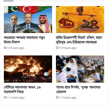
মধ্যপ্রাচ্যে ক্ষমতার ভারসাম্যে নতুন
রাবির চিত্রপ্রদর্শনী বিতর্ক: চব্বিশ, মহান
হিসাব-নিকাশ
মুক্তিযুদ্ধ এবং ইতিহাসের দায়বদ্ধতা
10 hours ago
10 hours ago
সৌদিতে কারখানায় আগুন, ১৬
পাসের হারে বিপর্যয়, ‘মুখস্ত’ সাফল্যের
বাংলাদেশি নিহত
মোহভঙ্গ
11 hours ago
11 hours ago