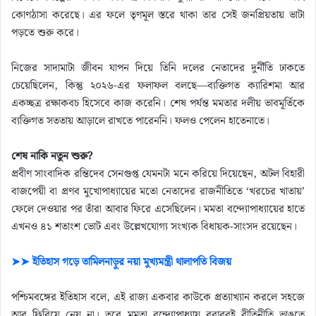
কোণঠাসা করেছে। এর ফলে তৃণমূল স্তরে থাকা তার সেই জনপ্রিয়তায় ভাটা
পড়তে শুরু করে।
নিজের সাদামাটা জীবন যাপন দিয়ে তিনি দলের নেতাদের দুর্নীতি ঢাকতে
চেয়েছিলেন, কিন্তু ২০২৬-এর ফলাফল বলছে—ব্যক্তিগত ক্যারিশমা আর
একচ্ছত্র রক্ষাকবচ হিসেবে কাজ করেনি। শেষ পর্যন্ত মমতার দলীয় ভাবমূর্তিকে
ব্যক্তিগত সততায় আড়ালে রাখতে পারেননি। ফলও পেলেন হাতেনাতে।
শেষ নাকি নতুন শুরু?
প্রবীণ সাংবাদিক রন্তিদেব সেনগুপ্ত যেমনটা মনে করিয়ে দিয়েছেন, অটল বিহারী
বাজপেয়ী বা প্রণব মুখোপাধ্যায়ের মতো নেতাদের রাজনীতিতে ‘খরচের খাতায়’
ফেলে দেওয়ার পর তাঁরা আবার ফিরে এসেছিলেন। মমতা বন্দ্যোপাধ্যায়ের হাতে
এখনও ৪১ শতাংশ ভোট এবং উল্লেখযোগ্য সংখ্যক বিধায়ক-সাংসদ রয়েছেন।
➤➤ ইতিহাস গড়ে তামিলনাড়ুর নয়া মুখ্যমন্ত্রী থালাপতি বিজয়
পশ্চিমবঙ্গের ইতিহাস বলে, এই রাজ্য একবার কাউকে প্রত্যাখ্যান করলে সহজে
আর ফিরিয়ে নেয় না। তবে মমতা বন্দ্যোপাধ্যায় বরাবরই রীতিনীতি ভাঙতে