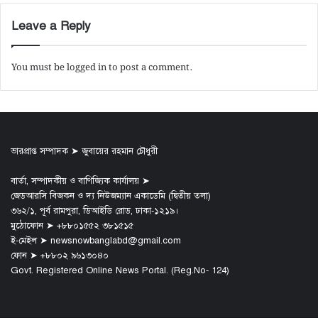
Leave a Reply
You must be
logged in
to post a comment.
ভারপ্রাপ্ত সম্পাদক ➤ জুবায়ের রহমান চৌধুরী
বার্তা, সম্পাদকীয় ও বাণিজ্যিক কার্যালয় ➤
জেডআরসি বিজকন ও দ্য নিউজম্যান একাডেমি (দ্বিতীয় তলা)
৩৬২/১, পূর্ব রামপুরা, ডিআইডি রোড, ঢাকা-১২১৯।
মুঠোফোন ➤ +৮৮০১৫৫২ ৩৮১৫১৫
ই-মেইল ➤ newsnowbanglabd@gmail.com
ফোন ➤ +৮৮০২ ৯৬১৩০৪০
Govt. Registered Online News Portal. (Reg.No- 124)