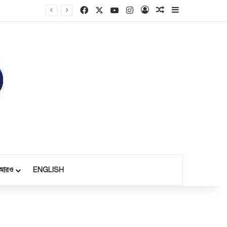
Facebook
X
YouTube
Instagram
Log In
Random Article
Sidebar
আরও
ENGLISH