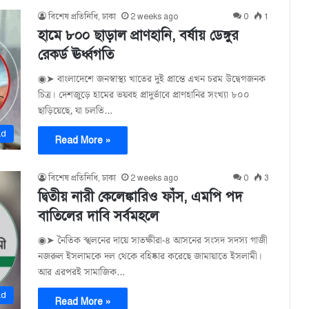
বিশেষ প্রতিনিধি, ঢাকা
2 weeks ago
0
1
হামে ৮০০ ছাড়াল প্রাণহানি, বর্ষায় ডেঙ্গুর
রেকর্ড ঊর্ধ্বগতি
◉➤ বাংলাদেশে জনস্বাস্থ্য খাতের দুই প্রান্তে এখন চরম উদ্বেগজনক
চিত্র। দেশজুড়ে হামের ভয়বহ প্রাদুর্ভাবে প্রাণহানির সংখ্যা ৮০০
ছাড়িয়েছে, যা চলতি…
ad
Read More »
বিশেষ প্রতিনিধি, ঢাকা
2 weeks ago
0
3
দ্বিতীয় নারী কেলেঙ্কারিও ফাঁস, এমপি পদ
বাতিলের দাবি সর্বমহলে
◉➤ নৈতিক স্খলনের দায়ে সাতক্ষীরা-৪ আসনের সংসদ সদস্য গাজী
নজরুল ইসলামকে দল থেকে বহিষ্কার করেছে জামায়াতে ইসলামী।
আর এরপরই সামাজিক…
ad
Read More »