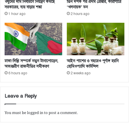
ওষুধের দাম নির্ধারণে নিয়ন্ত্রণ কমছে
তিন দশক পর প্রথম গ্রেপ্তার, কারাগারে
রু
সরকারের, ব্যয় বাড়ার শঙ্কা
‘খলনায়ক’ ডন
1 hour ago
2 hours ago
ঢাকা-দিল্লি সম্পর্কে নতুন টানাপোড়েন,
আইন পাশের ৩ বছরেও পূর্ণাঙ্গ হয়নি
অভ্যন্তরীণ রাজনীতির সমীকরণ
হোমিওপ্যাথি কাউন্সিল
6 hours ago
2 weeks ago
Leave a Reply
You must be
logged in
to post a comment.