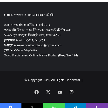
ভারপ্রাপ্ত সম্পাদক ➤ জুবায়ের রহমান চৌধুরী
বার্তা, সম্পাদকীয় ও বাণিজ্যিক কার্যালয় ➤
জেডআরসি বিজকন ও দ্য নিউজম্যান একাডেমি (দ্বিতীয় তলা)
৩৬২/১, পূর্ব রামপুরা, ডিআইডি রোড, ঢাকা-১২১৯।
মুঠোফোন ➤ +৮৮০১৫৫২ ৩৮১৫১৫
ই-মেইল ➤ newsnowbanglabd@gmail.com
ফোন ➤ +৮৮০২ ৯৬১৩০৪০
Govt. Registered Online News Portal. (Reg.No- 124)
© Copyright 2026, All Rights Reserved |
Facebook
X
YouTube
Instagram