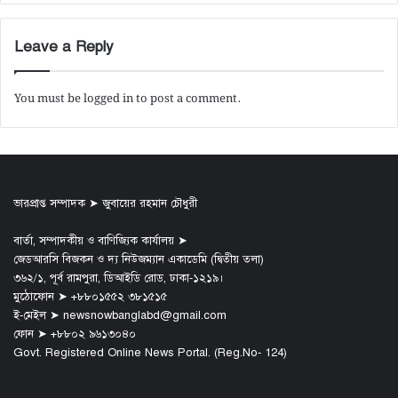
Leave a Reply
You must be
logged in
to post a comment.
ভারপ্রাপ্ত সম্পাদক ➤ জুবায়ের রহমান চৌধুরী
বার্তা, সম্পাদকীয় ও বাণিজ্যিক কার্যালয় ➤
জেডআরসি বিজকন ও দ্য নিউজম্যান একাডেমি (দ্বিতীয় তলা)
৩৬২/১, পূর্ব রামপুরা, ডিআইডি রোড, ঢাকা-১২১৯।
মুঠোফোন ➤ +৮৮০১৫৫২ ৩৮১৫১৫
ই-মেইল ➤ newsnowbanglabd@gmail.com
ফোন ➤ +৮৮০২ ৯৬১৩০৪০
Govt. Registered Online News Portal. (Reg.No- 124)