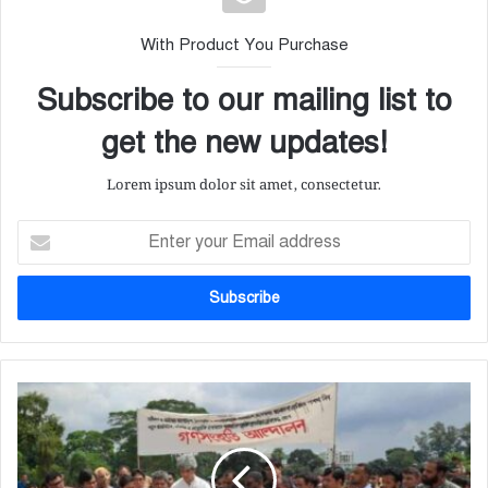
With Product You Purchase
Subscribe to our mailing list to
get the new updates!
Lorem ipsum dolor sit amet, consectetur.
E
n
t
e
r
y
o
u
আ
r
গা
E
মী
m
নি
a
র্বা