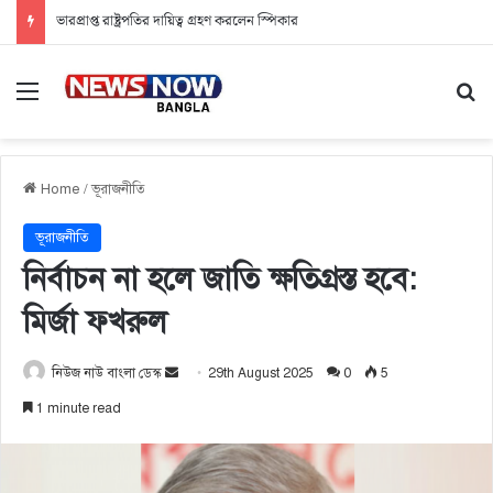
ভারপ্রাপ্ত রাষ্ট্রপতির দায়িত্ব গ্রহণ করলেন স্পিকার
Menu
Se
Home
/
ভূরাজনীতি
ভূরাজনীতি
নির্বাচন না হলে জাতি ক্ষতিগ্রস্ত হবে:
মির্জা ফখরুল
নিউজ নাউ বাংলা ডেস্ক
S
29th August 2025
0
5
e
1 minute read
n
d
a