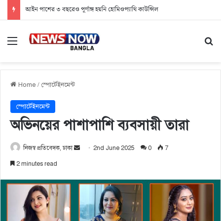
আইন পাশের ৩ বছরেও পূর্ণাঙ্গ হয়নি হোমিওপ্যাথি কাউন্সিল
Menu
Se
Home
/
স্পোর্টেইনমেন্ট
স্পোর্টেইনমেন্ট
অভিনয়ের পাশাপাশি ব্যবসায়ী তারা
নিজস্ব প্রতিবেদক, ঢাকা
S
2nd June 2025
0
7
e
2 minutes read
n
d
a
n
e