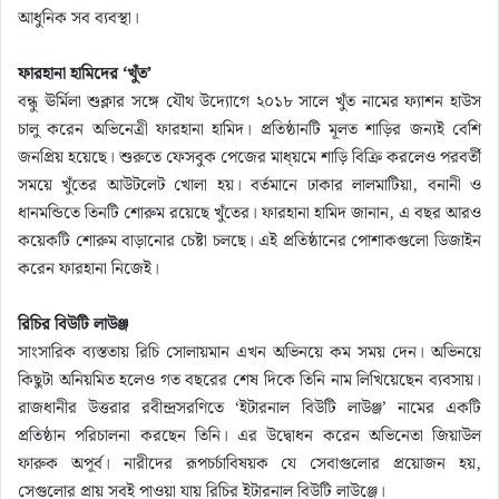
আধুনিক সব ব্যবস্থা।
ফারহানা হামিদের ‘খুঁত’
বন্ধু ঊর্মিলা শুক্লার সঙ্গে যৌথ উদ্যোগে ২০১৮ সালে খুঁত নামের ফ্যাশন হাউস
চালু করেন অভিনেত্রী ফারহানা হামিদ। প্রতিষ্ঠানটি মূলত শাড়ির জন্যই বেশি
জনপ্রিয় হয়েছে। শুরুতে ফেসবুক পেজের মাধ্য়মে শাড়ি বিক্রি করলেও পরবর্তী
সময়ে খুঁতের আউটলেট খোলা হয়। বর্তমানে ঢাকার লালমাটিয়া, বনানী ও
ধানমন্ডিতে তিনটি শোরুম রয়েছে খুঁতের। ফারহানা হামিদ জানান, এ বছর আরও
কয়েকটি শোরুম বাড়ানোর চেষ্টা চলছে। এই প্রতিষ্ঠানের পোশাকগুলো ডিজাইন
করেন ফারহানা নিজেই।
রিচির বিউটি লাউঞ্জ
সাংসারিক ব্যস্ততায় রিচি সোলায়মান এখন অভিনয়ে কম সময় দেন। অভিনয়ে
কিছুটা অনিয়মিত হলেও গত বছরের শেষ দিকে তিনি নাম লিখিয়েছেন ব্যবসায়।
রাজধানীর উত্তরার রবীন্দ্রসরণিতে ‘ইটারনাল বিউটি লাউঞ্জ’ নামের একটি
প্রতিষ্ঠান পরিচালনা করছেন তিনি। এর উদ্বোধন করেন অভিনেতা জিয়াউল
ফারুক অপূর্ব। নারীদের রূপচর্চাবিষয়ক যে সেবাগুলোর প্রয়োজন হয়,
সেগুলোর প্রায় সবই পাওয়া যায় রিচির ইটারনাল বিউটি লাউঞ্জে।