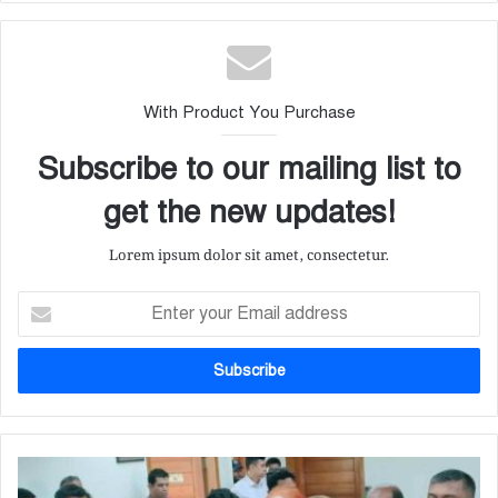
With Product You Purchase
Subscribe to our mailing list to
get the new updates!
Lorem ipsum dolor sit amet, consectetur.
E
n
t
e
r
y
o
u
‘
r
সি