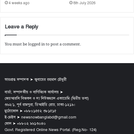
4 weeks ago
8th July 2026
Leave a Reply
You must be
logged in
to post a comment.
ভারপ্রাপ্ত সম্পাদক ➤ জুবায়ের রহমান চৌধুরী
বার্তা, সম্পাদকীয় ও বাণিজ্যিক কার্যালয় ➤
জেডআরসি বিজকন ও দ্য নিউজম্যান একাডেমি (দ্বিতীয় তলা)
৩৬২/১, পূর্ব রামপুরা, ডিআইডি রোড, ঢাকা-১২১৯।
মুঠোফোন ➤ +৮৮০১৫৫২ ৩৮১৫১৫
ই-মেইল ➤ newsnowbanglabd@gmail.com
ফোন ➤ +৮৮০২ ৯৬১৩০৪০
Govt. Registered Online News Portal. (Reg.No- 124)