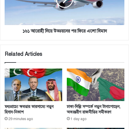
রো
শ
হী
-
নি
চী
য়ে
ন
উ
-
ড্ড
১৬১ আরোহী নিয়ে উড্ডয়নের পর ফিরে এলো বিমান
পা
য়
কি
নে
স্তা
র
Related Articles
ন
প
বৈ
র
ঠ
ফি
ক
রে
নি
এ
য়ে
লো
প
বি
র
মা
রা
ন
মধ্যপ্রাচ্যে ক্ষমতার ভারসাম্যে নতুন
ঢাকা-দিল্লি সম্পর্কে নতুন টানাপোড়েন,
ষ্ট্র
হিসাব-নিকাশ
অভ্যন্তরীণ রাজনীতির সমীকরণ
উ
29 minutes ago
1 day ago
প
দে