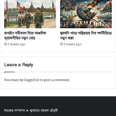
ষ্টা
রাখাইন সমীকরণ ঘিরে আঞ্চলিক
জ্বালানি খাতে অস্থিরতায় বিশ্ব অর্থনীতিতে
ভূরাজনীতির নতুন মোড়
নতুন ধাক্কা
3 weeks ago
3 weeks ago
Leave a Reply
You must be
logged in
to post a comment.
ভারপ্রাপ্ত সম্পাদক ➤ জুবায়ের রহমান চৌধুরী