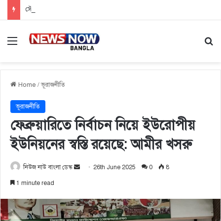
সৌদিতে কারখানায় আগুন, ১৬ বাংলাদেশি নিহত
Menu
Se
Home
/
ভূরাজনীতি
ভূরাজনীতি
ফেব্রুয়ারিতে নির্বাচন নিয়ে ইউরোপীয়
ইউনিয়নের স্বস্তি রয়েছে: আমীর খসরু
নিউজ নাউ বাংলা ডেস্ক
S
26th June 2025
0
8
e
1 minute read
n
d
a