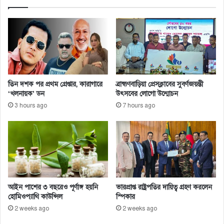
তিন দশক পর প্রথম গ্রেপ্তার, কারাগারে
ব্রাহ্মণবাড়িয়া প্রেসক্লাবের সুবর্ণজয়ন্তী
‘খলনায়ক’ ডন
উৎসবের লোগো উন্মোচন
3 hours ago
7 hours ago
আইন পাশের ৩ বছরেও পূর্ণাঙ্গ হয়নি
ভারপ্রাপ্ত রাষ্ট্রপতির দায়িত্ব গ্রহণ করলেন
হোমিওপ্যাথি কাউন্সিল
স্পিকার
2 weeks ago
2 weeks ago