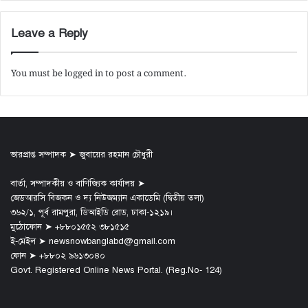
Leave a Reply
You must be
logged in
to post a comment.
ভারপ্রাপ্ত সম্পাদক ➤ জুবায়ের রহমান চৌধুরী
বার্তা, সম্পাদকীয় ও বাণিজ্যিক কার্যালয় ➤
জেডআরসি বিজকন ও দ্য নিউজম্যান একাডেমি (দ্বিতীয় তলা)
৩৬২/১, পূর্ব রামপুরা, ডিআইডি রোড, ঢাকা-১২১৯।
মুঠোফোন ➤ +৮৮০১৫৫২ ৩৮১৫১৫
ই-মেইল ➤ newsnowbanglabd@gmail.com
ফোন ➤ +৮৮০২ ৯৬১৩০৪০
Govt. Registered Online News Portal. (Reg.No- 124)