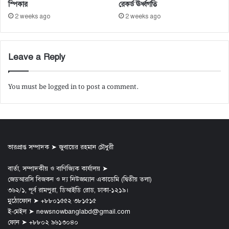
স্পিকার
রেকর্ড ঊর্ধ্বগতি
2 weeks ago
2 weeks ago
Leave a Reply
You must be
logged in
to post a comment.
ভারপ্রাপ্ত সম্পাদক ➤ জুবায়ের রহমান চৌধুরী
বার্তা, সম্পাদকীয় ও বাণিজ্যিক কার্যালয় ➤
জেডআরসি বিজকন ও দ্য নিউজম্যান একাডেমি (দ্বিতীয় তলা)
৩৬২/১, পূর্ব রামপুরা, ডিআইডি রোড, ঢাকা-১২১৯।
মুঠোফোন ➤ +৮৮০১৫৫২ ৩৮১৫১৫
ই-মেইল ➤ newsnowbanglabd@gmail.com
ফোন ➤ +৮৮০২ ৯৬১৩০৪০