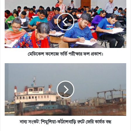
কলেজে
ভর্তি
পরীক্ষার
ফল
প্রকাশ।
মেডিকেল কলেজে ভর্তি পরীক্ষার ফল প্রকাশ।
নাব্য
সংকট:
শিমুলিয়া-
কাঁঠালবাড়ি
রুটে
ফেরি
কার্যত
বন্ধ
নাব্য সংকট: শিমুলিয়া-কাঁঠালবাড়ি রুটে ফেরি কার্যত বন্ধ