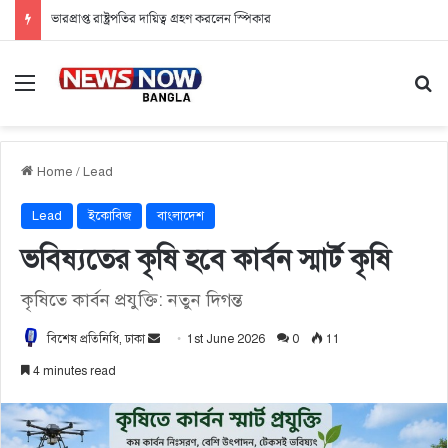
ভারপ্রাপ্ত রাষ্ট্রপতির দায়িত্ব গ্রহণ করলেন স্পিকার
Menu
Se
Home
/
Lead
Lead
ইকোবিজ
বাংলাদেশ
ভবিষ্যতের কৃষি হবে কার্বন স্মার্ট কৃষি
কৃষিতে কার্বন প্রযুক্তি: নতুন দিগন্ত
বিশেষ প্রতিনিধি, ঢাকা
S
1st June 2026
0
11
e
4 minutes read
n
d
a