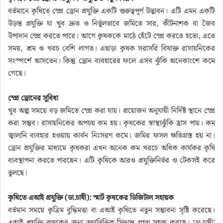
বর্তমানে কৃষিতে স্প্রে ড্রোন প্রযুক্তি একটি গুরুত্বপূর্ণ উদ্ভাবন। এটি এমন একটি
উড়ন্ত প্রযুক্তি যা খুব দ্রুত ও নির্ভুলভাবে জমিতে সার, কীটনাশক বা জৈব
উপাদান স্প্রে করতে পারে। আগে কৃষককে মাঠে হেঁটে স্প্রে করতে হতো, এতে
সময়, শ্রম ও খরচ বেশি লাগত। এছাড়া কৃষক সরাসরি বিষাক্ত রাসায়নিকের
সংস্পর্শে আসতেন। কিন্তু ড্রোন ব্যবহারের ফলে এসব ঝুঁকি অনেকাংশে কমে
গেছে।
স্প্রে ড্রোনের সুবিধা
খুব অল্প সময়ে বড় জমিতে স্প্রে করা যায়। প্রয়োজন অনুযায়ী নির্দিষ্ট স্থানে স্প্রে
করা সম্ভব। রাসায়নিকের অপচয় কম হয়। কৃষকের স্বাস্থ্যঝুঁকি হ্রাস পায়। কম
জ্বালানি ব্যবহার হওয়ায় কার্বন নিঃসরণ কমে। জমির ফসল ক্ষতিগ্রস্ত হয় না।
ড্রোন প্রযুক্তির মাধ্যমে কৃষকরা এখন অনেক কম খরচে অধিক কার্যকর কৃষি
ব্যবস্থাপনা করতে পারছেন। এটি কৃষিকে আরও প্রযুক্তিনির্ভর ও টেকসই করে
তুলছে।
কৃষিতে এআই প্রযুক্তি (ডা.চাষী): স্মার্ট কৃষকের ডিজিটাল সহায়ক
বর্তমান সময়ে কৃত্রিম বুদ্ধিমত্তা বা এআই কৃষিতে নতুন সম্ভাবনা সৃষ্টি করেছে।
এআই প্রযুক্তি কৃষকের জন্য তথ্যভিত্তিক সিদ্ধান্ত গ্রহণ সহজ করছে। ‘ডা.চাষী’