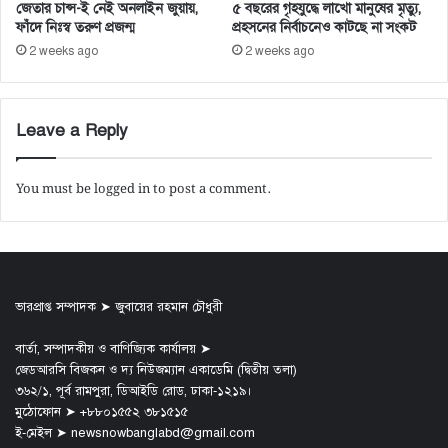
জেতার চান্স-ই নেই অনলাইন জুয়ায়,
৫ বছরের গৃহযুদ্ধে লাখো মানুষের মৃত্যু,
ফাঁদে নিঃস্ব তরুণ প্রজন্ম
প্রহসনের নির্বাচনেও কাটছে না সংকট
2 weeks ago
2 weeks ago
Leave a Reply
You must be
logged in
to post a comment.
ভারপ্রাপ্ত সম্পাদক ➤ জুবায়ের রহমান চৌধুরী
বার্তা, সম্পাদকীয় ও বাণিজ্যিক কার্যালয় ➤
জেডআরসি বিজকন ও দ্য নিউজম্যান একাডেমি (দ্বিতীয় তলা)
৩৬২/১, পূর্ব রামপুরা, ডিআইডি রোড, ঢাকা-১২১৯।
মুঠোফোন ➤ +৮৮০১৫৫২ ৩৮১৫১৫
ই-মেইল ➤ newsnowbanglabd@gmail.com