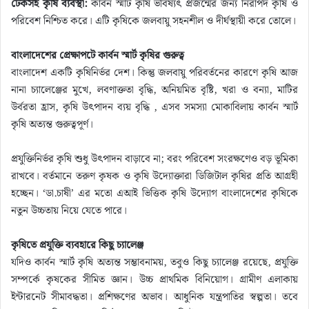
টেকসই কৃষি ব্যবস্থা:
কার্বন স্মার্ট কৃষি ভবিষ্যৎ প্রজন্মের জন্য নিরাপদ কৃষি ও
পরিবেশ নিশ্চিত করে। এটি কৃষিকে জলবায়ু সহনশীল ও দীর্ঘস্থায়ী করে তোলে।
বাংলাদেশের প্রেক্ষাপটে কার্বন স্মার্ট কৃষির গুরুত্ব
বাংলাদেশ একটি কৃষিনির্ভর দেশ। কিন্তু জলবায়ু পরিবর্তনের কারণে কৃষি আজ
নানা চ্যালেঞ্জের মুখে, লবণাক্ততা বৃদ্ধি, অনিয়মিত বৃষ্টি, খরা ও বন্যা, মাটির
উর্বরতা হ্রাস, কৃষি উৎপাদন ব্যয় বৃদ্ধি , এসব সমস্যা মোকাবিলায় কার্বন স্মার্ট
কৃষি অত্যন্ত গুরুত্বপূর্ণ।
প্রযুক্তিনির্ভর কৃষি শুধু উৎপাদন বাড়াবে না; বরং পরিবেশ সংরক্ষণেও বড় ভূমিকা
রাখবে। বর্তমানে তরুণ কৃষক ও কৃষি উদ্যোক্তারা ডিজিটাল কৃষির প্রতি আগ্রহী
হচ্ছেন। ‘ডা.চাষী’ এর মতো এআই ভিত্তিক কৃষি উদ্যোগ বাংলাদেশের কৃষিকে
নতুন উচ্চতায় নিয়ে যেতে পারে।
কৃষিতে প্রযুক্তি ব্যবহারে কিছু চ্যালেঞ্জ
যদিও কার্বন স্মার্ট কৃষি অত্যন্ত সম্ভাবনাময়, তবুও কিছু চ্যালেঞ্জ রয়েছে, প্রযুক্তি
সম্পর্কে কৃষকের সীমিত জ্ঞান। উচ্চ প্রাথমিক বিনিয়োগ। গ্রামীণ এলাকায়
ইন্টারনেট সীমাবদ্ধতা। প্রশিক্ষণের অভাব। আধুনিক যন্ত্রপাতির স্বল্পতা। তবে