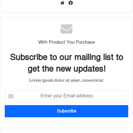
We
Fa
bsi
ce
te
bo
ok
With Product You Purchase
Subscribe to our mailing list to
get the new updates!
Lorem ipsum dolor sit amet, consectetur.
E
n
t
e
r
y
o