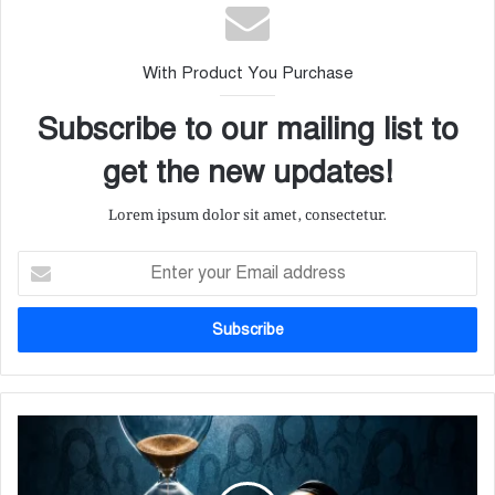
ok
With Product You Purchase
Subscribe to our mailing list to
get the new updates!
Lorem ipsum dolor sit amet, consectetur.
E
n
t
e
r
y
o
u
বি
r
চা
E
রে
m