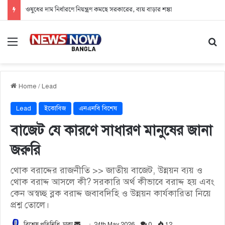
ওষুধের দাম নির্ধারণে নিয়ন্ত্রণ কমছে সরকারের, ব্যয় বাড়ার শঙ্কা
Menu
Se
Home
/
Lead
Lead
ইকোবিজ
এনএনবি বিশেষ
বাজেট যে কারণে সাধারণ মানুষের জানা
জরুরি
থোক বরাদ্দের রাজনীতি >> জাতীয় বাজেট, উন্নয়ন ব্যয় ও
থোক বরাদ্দ আসলে কী? সরকারি অর্থ কীভাবে বরাদ্দ হয় এবং
কেন অস্বচ্ছ ব্লক বরাদ্দ জবাবদিহি ও উন্নয়ন কার্যকারিতা নিয়ে
প্রশ্ন তোলে।
বিশেষ প্রতিনিধি, ঢাকা
S
24th May 2026
0
12