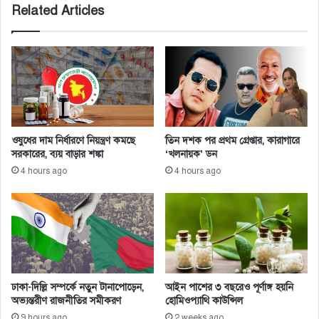
Related Articles
স
নি
র্বো
র
চ্চ
তী
সা
ব্র
জা
হা
মা
হা
ত্র
কা
৫
র
জ
ওষুধের দাম নির্ধারণে নিয়ন্ত্রণ কমছে
তিন দশক পর প্রথম গ্রেপ্তার, কারাগারে
নে
সরকারের, ব্যয় বাড়ার শঙ্কা
‘খলনায়ক’ ডন
র
4 hours ago
4 hours ago
!
ঢাকা-দিল্লি সম্পর্কে নতুন টানাপোড়েন,
আইন পাশের ৩ বছরেও পূর্ণাঙ্গ হয়নি
অভ্যন্তরীণ রাজনীতির সমীকরণ
হোমিওপ্যাথি কাউন্সিল
9 hours ago
2 weeks ago