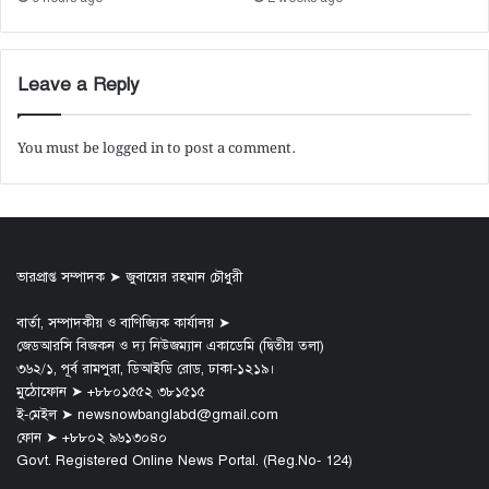
Leave a Reply
You must be
logged in
to post a comment.
ভারপ্রাপ্ত সম্পাদক ➤ জুবায়ের রহমান চৌধুরী
বার্তা, সম্পাদকীয় ও বাণিজ্যিক কার্যালয় ➤
জেডআরসি বিজকন ও দ্য নিউজম্যান একাডেমি (দ্বিতীয় তলা)
৩৬২/১, পূর্ব রামপুরা, ডিআইডি রোড, ঢাকা-১২১৯।
মুঠোফোন ➤ +৮৮০১৫৫২ ৩৮১৫১৫
ই-মেইল ➤ newsnowbanglabd@gmail.com
ফোন ➤ +৮৮০২ ৯৬১৩০৪০
Govt. Registered Online News Portal. (Reg.No- 124)