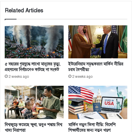
হ
৩
Related Articles
বে
৮
২
২
৬
৮
ত
ম
স্প্যা
ন
৫ বছরের গৃহযুদ্ধে লাখো মানুষের মৃত্যু,
ইউরেনিয়াম সমৃদ্ধকরণে মার্কিন নীতির
প্রহসনের নির্বাচনেও কাটছে না সংকট
চরম বৈপরীত্য
2 weeks ago
2 weeks ago
বিশ্বজুড়ে কমেছে ক্ষুধা, তবুও শঙ্কায় বিশ্ব
মার্কিন নতুন ভিসা নীতি: বিদেশি
খাদ্য নিরাপত্তা
শিক্ষার্থীদের জন্য নতুন খড়গ