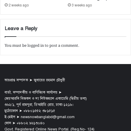
2 weeks ago
3 weeks ago
Leave a Reply
You must be
logged in
to post a comment.
ভারপ্রাপ্ত সম্পাদক ➤ জুবায়ের রহমান চৌধুরী
বার্তা, সম্পাদকীয় ও বাণিজ্যিক কার্যালয় ➤
জেডআরসি বিজকন ও দ্য নিউজম্যান একাডেমি (দ্বিতীয় তলা)
৩৬২/১, পূর্ব রামপুরা, ডিআইডি রোড, ঢাকা-১২১৯।
মুঠোফোন ➤ +৮৮০১৫৫২ ৩৮১৫১৫
ই-মেইল ➤ newsnowbanglabd@gmail.com
ফোন ➤ +৮৮০২ ৯৬১৩০৪০
Govt. Registered Online News Portal. (Reg.No- 124)