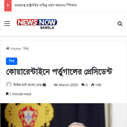
ভারপ্রাপ্ত রাষ্ট্রপতির দায়িত্ব গ্রহণ করলেন স্পিকার
Menu
Se
Home
/
বিশ্ব
বিশ্ব
কোয়ারেন্টাইনে পর্তুগালের প্রেসিডেন্ট
নিউজ নাউ বাংলা ডেস্ক
S
9th March 2020
0
168
e
1 minute read
n
d
a
n
e