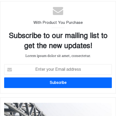
With Product You Purchase
Subscribe to our mailing list to
get the new updates!
Lorem ipsum dolor sit amet, consectetur.
E
n
t
e
r
y
o
u
কা
r
ল
E