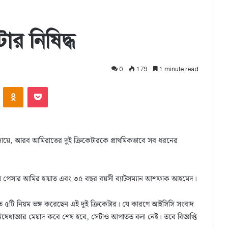
ার নিষিদ্ধ
0
179
1 minute read
ontakte
Odnoklassniki
Pocket
ার দায়ে, আরব আমিরাতের দুই ক্রিকেটারকে প্রাথমিকভাবে সব ধরনের
য়াম পেসার আমির হায়াত এবং ৩৫ বছর বয়সী ব্যাটসম্যান আশফাক আহমেদ।
তত ৫টি নিয়ম ভঙ্গ করেছেন এই দুই ক্রিকেটার। যে কারণে আইসিসি সংবাদ
নিষেধাজ্ঞার মেয়াদ কবে শেষ হবে, সেটাও আপাতত বলা নেই। তবে বিজ্ঞপ্তি