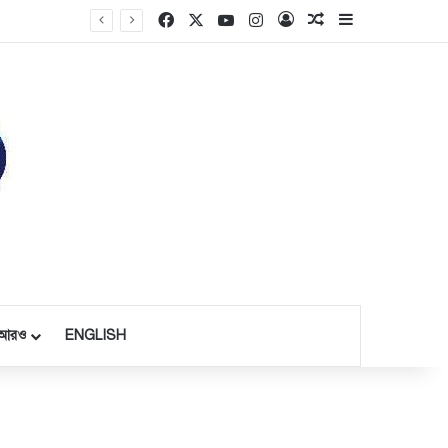
Facebook
X
YouTube
Instagram
Log In
Random Article
Sidebar
আরও
ENGLISH