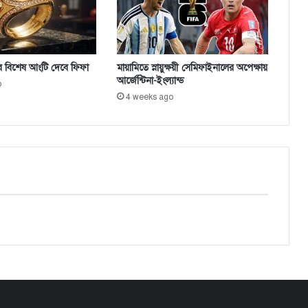
আ
ই
ন
ম
র বিশেষ আংটি দেবে ফিফা
মায়ামিতে স্নায়ুক্ষয়ী সেমিফাইনালের অপেক্ষায়
ন্ত্রী
আর্জেন্টিনা-ইংল্যান্ড
o
4 weeks ago