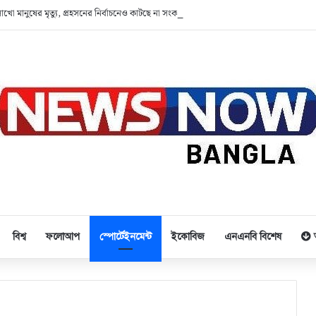
লাখো মানুষের মৃত্যু, প্রহসনের নির্বাচনেও কাটছে না সংকট
বিশ্ব
ফলোআপ
স্পোর্টেইনমেন্ট
ইকোবিজ
এনএনবি বিশেষ