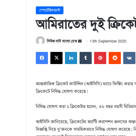
স্পোর্টেইনমেন্ট
আমিরাতের দুই ক্রিকেট
নিউজ নাউ বাংলা ডেস্ক
S
13th September 2020
e
Facebook
X
LinkedIn
Tumblr
Pinterest
Reddit
VK
n
d
a
n
আন্তর্জাতিক ক্রিকেট কাউন্সিল (আইসিসি) ম্যাচে ফিক্সিং কর
e
ক্রিকেটে নিষিদ্ধ ঘোষণা করেছে।
m
a
নিষিদ্ধ ঘোষণা করা ২ ক্রিকেটার হলেন, ৩৮ বছর বয়সী মিডি
i
l
আইসিসি জানিয়েছে, ক্রিকেটের অ্যান্টি করাপশন রুলসের অন্
বিজ্ঞপ্তি দিয়ে দু’জনকে সাময়িকভাবে নিষিদ্ধ ঘোষণা করেছে। 