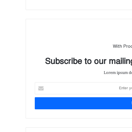
With Pro
Subscribe to our mailing
Lorem ipsum dol
E
n
t
e
r
y
o
u