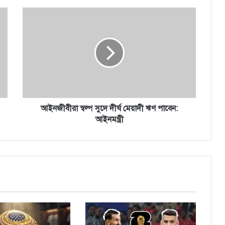
আ
ই
ন
জী
বী
রা
স্ব
ল্প
সু
দে
আইনজীবীরা স্বল্প সুদে দীর্ঘ মেয়াদী ঋণ পাবেন:
দী
আইনমন্ত্রী
র্ঘ
মে
য়া
দী
ঋ
ণ
পা
বে
ন
: