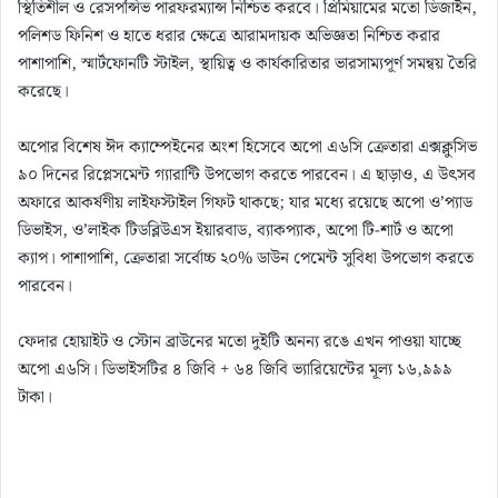
স্থিতিশীল ও রেসপন্সিভ পারফরম্যান্স নিশ্চিত করবে। প্রিমিয়ামের মতো ডিজাইন,
পলিশড ফিনিশ ও হাতে ধরার ক্ষেত্রে আরামদায়ক অভিজ্ঞতা নিশ্চিত করার
পাশাপাশি, স্মার্টফোনটি স্টাইল, স্থায়িত্ব ও কার্যকারিতার ভারসাম্যপূর্ণ সমন্বয় তৈরি
করেছে।
অপোর বিশেষ ঈদ ক্যাম্পেইনের অংশ হিসেবে অপো এ৬সি ক্রেতারা এক্সক্লুসিভ
৯০ দিনের রিপ্লেসমেন্ট গ্যারান্টি উপভোগ করতে পারবেন। এ ছাড়াও, এ উৎসব
অফারে আকর্ষণীয় লাইফস্টাইল গিফট থাকছে; যার মধ্যে রয়েছে অপো ও’প্যাড
ডিভাইস, ও’লাইক টিডব্লিউএস ইয়ারবাড, ব্যাকপ্যাক, অপো টি-শার্ট ও অপো
ক্যাপ। পাশাপাশি, ক্রেতারা সর্বোচ্চ ২০% ডাউন পেমেন্ট সুবিধা উপভোগ করতে
পারবেন।
ফেদার হোয়াইট ও স্টোন ব্রাউনের মতো দুইটি অনন্য রঙে এখন পাওয়া যাচ্ছে
অপো এ৬সি। ডিভাইসটির ৪ জিবি + ৬৪ জিবি ভ্যারিয়েন্টের মূল্য ১৬,৯৯৯
টাকা।