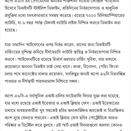
অপো এ৬সি এই সেগমেন্টের অন্যতম শক্তিশালী ব্যাটারি-কেন্দ্রিক স্মার্টফোন
হিসেবে ডিভাইসটি স্টাইলিশ ডিজাইন, প্রতিদিনের নির্ভরযোগ্যতা ও আধুনিক
প্রযুক্তির মধ্যে চমৎকারভাবে সমন্বয় করেছে। রয়েছে ৭০০০ মিলিঅ্যাম্পিয়ারের
ব্যাটারি, যা ৬ বছর পর্যন্ত টেকসই ব্যাটারি লাইফ নিশ্চিত করতে ডিজাইন করা
হয়েছে।
যারা সারাদিন স্মার্টফোনের ওপর নির্ভর করেন, তাদের জন্য ডিভাইসটি
চার্জিংয়ের দুশ্চিন্তা কমিয়ে দীর্ঘমেয়াদি ব্যাটারি স্থায়িত্ব ও নির্ভরযোগ্যতা নিশ্চিত
করবে। স্মার্টফোনটিতে রয়েছে রিভার্স ওয়্যারড চার্জিং সুবিধা, যার মাধ্যমে
প্রয়োজনে অন্যান্য ডিভাইস চার্জ দেয়া যাবে। কাজ, বিনোদন, গেমিং কিংবা
চলার পথে কানেক্টেড থাকার প্রয়োজন, সবকিছুর জন্যই অপো এ৬সি নিরবচ্ছিন্ন
পাওয়ার ও দীর্ঘস্থায়ী পারফরম্যান্স নিশ্চিতে সক্ষম।
অপো এ৬সি-এ সর্বাধুনিক এআই-চালিত ফটোগ্রাফি ফিচার যুক্ত করা হয়েছে,
যার মধ্যে রয়েছে এআই ইরেজার ও এআই ক্লিয়ার ফেস। এআই ইরেজারের
মাধ্যমে ব্যবহারকারীরা খুব সহজেই ছবির অনাকাঙ্ক্ষিত অবজেক্ট বা বিভ্রান্তিকর
অংশ মুছে ফেলতে পারবেন। এআই ক্লিয়ার ফেস ছবির পোর্ট্রেইটকে আরও
পরিষ্কার ও ডিটেইল করে তুলবে। এই স্মার্ট এআই ফিচারগুলো আলাদা কোনও