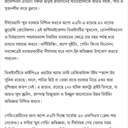
প্রফেশনাল এডিটিং দক্ষতা ছাড়াই প্রতিদিনের ফটোগ্রাফিকে আরও সহজ, স্মার্ট ও
সৃজনশীল করে তুলবে।
দীর্ঘমেয়াদি স্মুথ ব্যবহার নিশ্চিত করতে অপো এ৬সি-এ রয়েছে ৪৮ মাসের
ফ্লুয়েন্সি প্রোটেকশন। এই অপ্টিমাইজেশন ডিভাইসটির স্মুথনেস, রেসপন্সিভনেস
ও নির্ভরযোগ্য পারফরম্যান্স নিয়মিত ব্যবহারের ক্ষেত্রে চার বছর পর্যন্ত ধরে
রাখতে সহায়তা করবে। মাল্টিটাস্কিং, অ্যাপ সুইচিং, গেমিং কিংবা বিনোদন,
সবক্ষেত্রেই ব্যবহারকারীরা দীর্ঘসময় ধরে ল্যাগ-ফ্রি অভিজ্ঞতা উপভোগ করতে
পারবেন।
ডিভাইসটিতে আইপি৬৪ ওয়াটার অ্যান্ড ডাস্ট রেজিজট্যান্স উইথ স্প্ল্যাশ টাচ
সুবিধা রয়েছে। ফলে, পানির ছিটা বা ভেজা হাতে ব্যবহার নিয়ে এখন আর
দুশ্চিন্তার কারণ নেই। এ ছাড়াও, রয়েছে ১২০ হার্টজ আলট্রা ব্রাইট ডিসপ্লে, যা
আরও স্মুথ স্ক্রলিং, প্রাণবন্ত ভিজ্যুয়াল ও উজ্জ্বল আলোতেও উন্নত ভিউয়িং
অভিজ্ঞতা নিশ্চিত করবে।
গেমিংপ্রেমীদের জন্য অপো এ৬সি দিচ্ছে সর্বোচ্চ ৬০ এফপিএস (ফ্রেম পার
সেকেন্ড) ৩ ঘণ্টার স্মুথ গেমিং অভিজ্ঞতা, যা দীর্ঘসময় গেম খেলার সময়