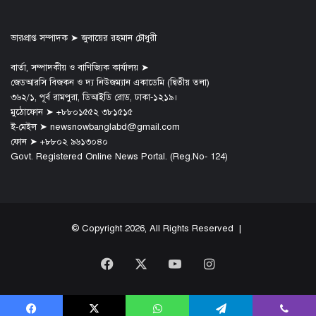
ভারপ্রাপ্ত সম্পাদক ➤ জুবায়ের রহমান চৌধুরী
বার্তা, সম্পাদকীয় ও বাণিজ্যিক কার্যালয় ➤
জেডআরসি বিজকন ও দ্য নিউজম্যান একাডেমি (দ্বিতীয় তলা)
৩৬২/১, পূর্ব রামপুরা, ডিআইডি রোড, ঢাকা-১২১৯।
মুঠোফোন ➤ +৮৮০১৫৫২ ৩৮১৫১৫
ই-মেইল ➤ newsnowbanglabd@gmail.com
ফোন ➤ +৮৮০২ ৯৬১৩০৪০
Govt. Registered Online News Portal. (Reg.No- 124)
© Copyright 2026, All Rights Reserved |
Facebook
X
YouTube
Instagram