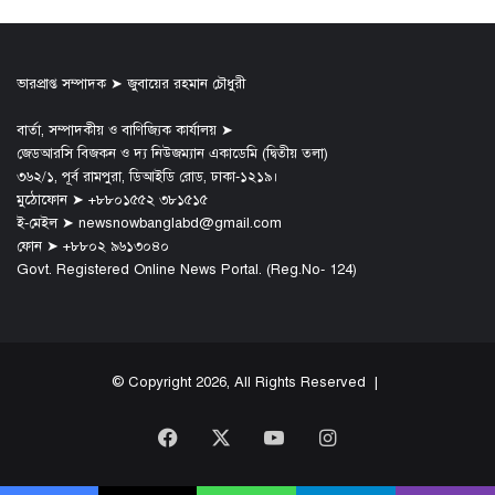
ভারপ্রাপ্ত সম্পাদক ➤ জুবায়ের রহমান চৌধুরী
বার্তা, সম্পাদকীয় ও বাণিজ্যিক কার্যালয় ➤
জেডআরসি বিজকন ও দ্য নিউজম্যান একাডেমি (দ্বিতীয় তলা)
৩৬২/১, পূর্ব রামপুরা, ডিআইডি রোড, ঢাকা-১২১৯।
মুঠোফোন ➤ +৮৮০১৫৫২ ৩৮১৫১৫
ই-মেইল ➤ newsnowbanglabd@gmail.com
ফোন ➤ +৮৮০২ ৯৬১৩০৪০
Govt. Registered Online News Portal. (Reg.No- 124)
© Copyright 2026, All Rights Reserved |
Facebook
X
YouTube
Instagram