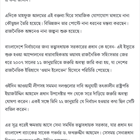
এ কথা জানান।
এদিকে মাহফুজ আলমের এই বক্তব্য ঘিরে সামাজিক যোগাযোগ মাধ্যমে নানা
কৌতূহল তৈরি হয়েছে। বিভিন্নজন তার পোস্টে নানা ধরনের মন্তব্য করছেন।
রাজনৈতিক অঙ্গনেও নানা জল্পনা শুরু হয়েছে।
বাংলাদেশে নির্বাচনের জন্য তত্ত্বাবধায়ক সরকারের প্রধান কে হবেন- এই ইস্যুতে
শুরু হওয়া আন্দোলনের ধারাবাহিকতায় ভয়াবহ রাজনৈতিক সহিংসতার জের
ধরে ২০০৭ সালের ১১ জানুয়ারিতে জরুরি অবস্থা জারি করা হয়, যা দেশের
রাজনৈতিক ইতিহাসে ‘ওয়ান ইলেভেন’ হিসেবে পরিচিতি পেয়েছে।
ওইদিন আওয়ামী লীগসহ সমমনা দলগুলোর দাবি অনুযায়ী তৎকালীন রাষ্ট্রপতি
ইয়াজউদ্দিন আহমেদ প্রধান উপদেষ্টার পদ থেকে সরে দাঁড়িয়ে জরুরি অবস্থা
ঘোষণা করেন। একই সঙ্গে তিনি ২২ জানুয়ারি যে নির্বাচন হওয়ার কথা ছিল সেটি
বাতিল করেন।
এর সূত্র ধরেই ক্ষমতায় আসে সেনা সমর্থিত তত্ত্বাবধায়ক সরকার, যার প্রধান হন
বাংলাদেশ ব্যাংকের সাবেক গভর্নর ড. ফখরুদ্দীন আহমেদ। সেসময় সেনাপ্রধান