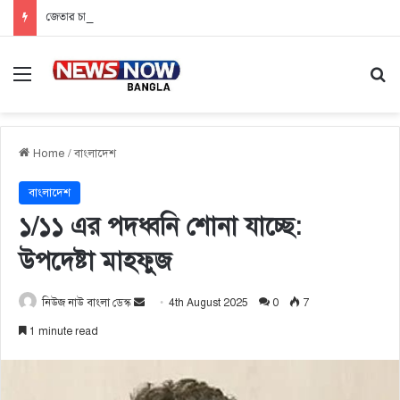
জেতার চান্স-ই নেই অনলাইন জুয়ায়, ফাঁদে নিঃস্ব তরুণ প্রজন্ম
Menu
Se
Home
/
বাংলাদেশ
বাংলাদেশ
১/১১ এর পদধ্বনি শোনা যাচ্ছে:
উপদেষ্টা মাহফুজ
নিউজ নাউ বাংলা ডেস্ক
S
4th August 2025
0
7
e
1 minute read
n
d
a