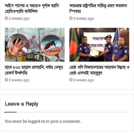
আইন পাশের ৩ বছরেও পূর্ণাঙ্গ হয়নি
ভারপ্রাপ্ত রাষ্ট্রপতির দায়িত্ব গ্রহণ করলেন
হোমিওপ্যাথি কাউন্সিল
স্পিকার
2 weeks ago
2 weeks ago
হামে ৮০০ ছাড়াল প্রাণহানি, বর্ষায় ডেঙ্গুর
শ্রেষ্ঠ ওসি বিজয়নগরের আহসান উল্লাহ ও
রেকর্ড ঊর্ধ্বগতি
শ্রেষ্ঠ এসআই মাহবুবুল
2 weeks ago
2 weeks ago
Leave a Reply
You must be
logged in
to post a comment.