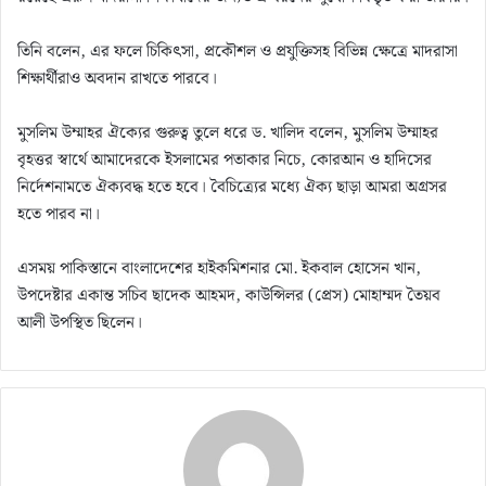
তিনি বলেন, এর ফলে চিকিৎসা, প্রকৌশল ও প্রযুক্তিসহ বিভিন্ন ক্ষেত্রে মাদরাসা
শিক্ষার্থীরাও অবদান রাখতে পারবে।
মুসলিম উম্মাহর ঐক্যের গুরুত্ব তুলে ধরে ড. খালিদ বলেন, মুসলিম উম্মাহর
বৃহত্তর স্বার্থে আমাদেরকে ইসলামের পতাকার নিচে, কোরআন ও হাদিসের
নির্দেশনামতে ঐক্যবদ্ধ হতে হবে। বৈচিত্র্যের মধ্যে ঐক্য ছাড়া আমরা অগ্রসর
হতে পারব না।
এসময় পাকিস্তানে বাংলাদেশের হাইকমিশনার মো. ইকবাল হোসেন খান,
উপদেষ্টার একান্ত সচিব ছাদেক আহমদ, কাউন্সিলর (প্রেস) মোহাম্মদ তৈয়ব
আলী উপস্থিত ছিলেন।