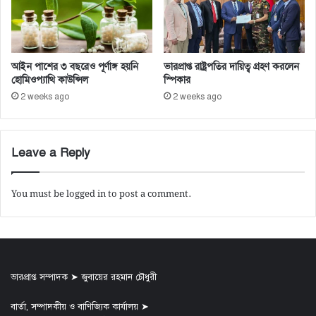
আইন পাশের ৩ বছরেও পূর্ণাঙ্গ হয়নি
ভারপ্রাপ্ত রাষ্ট্রপতির দায়িত্ব গ্রহণ করলেন
হোমিওপ্যাথি কাউন্সিল
স্পিকার
2 weeks ago
2 weeks ago
Leave a Reply
You must be
logged in
to post a comment.
ভারপ্রাপ্ত সম্পাদক ➤ জুবায়ের রহমান চৌধুরী
বার্তা, সম্পাদকীয় ও বাণিজ্যিক কার্যালয় ➤