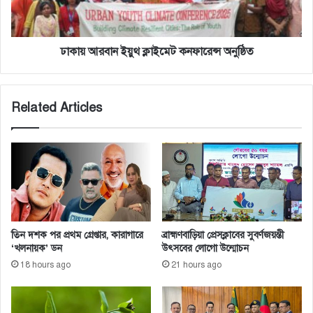
ব
ন
হা
ই
র
য়ু
ক
থ
ঢাকায় আরবান ইয়ুথ ক্লাইমেট কনফারেন্স অনুষ্ঠিত
রে
ক্লা
মৃ
ই
ত্যু
মে
Related Articles
র
ট
মু
ক
খে
ন
ঠে
ফা
লে
রে
দি
ন্স
চ্ছে
অ
’
নু
ষ্ঠি
তিন দশক পর প্রথম গ্রেপ্তার, কারাগারে
ব্রাহ্মণবাড়িয়া প্রেসক্লাবের সুবর্ণজয়ন্তী
ত
‘খলনায়ক’ ডন
উৎসবের লোগো উন্মোচন
18 hours ago
21 hours ago