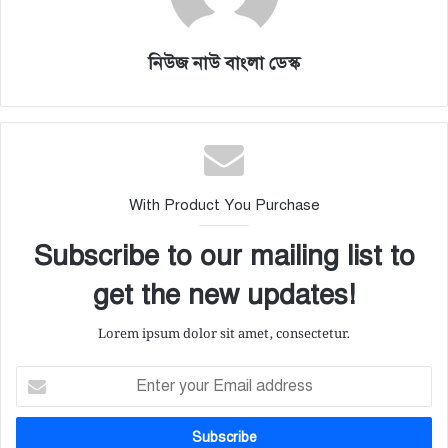
নিউজ নাউ বাংলা ডেস্ক
With Product You Purchase
Subscribe to our mailing list to
get the new updates!
Lorem ipsum dolor sit amet, consectetur.
E
n
t
e