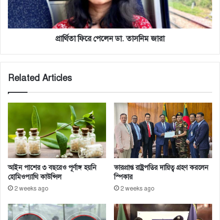
শে
লে
ষ
ন
অ
ডা
ভি
.
প্রার্থিতা ফিরে পেলেন ডা. তাসনিম জারা
যা
তা
ন
স
নি
Related Articles
ম
জা
রা
আইন পাশের ৩ বছরেও পূর্ণাঙ্গ হয়নি
ভারপ্রাপ্ত রাষ্ট্রপতির দায়িত্ব গ্রহণ করলেন
হোমিওপ্যাথি কাউন্সিল
স্পিকার
2 weeks ago
2 weeks ago