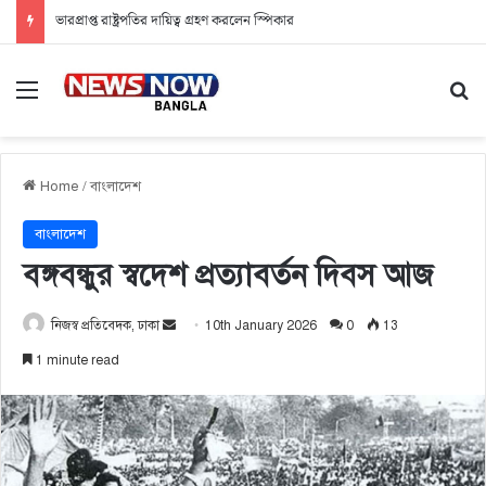
ভারপ্রাপ্ত রাষ্ট্রপতির দায়িত্ব গ্রহণ করলেন স্পিকার
Menu
Se
Home
/
বাংলাদেশ
বাংলাদেশ
বঙ্গবন্ধুর স্বদেশ প্রত্যাবর্তন দিবস আজ
নিজস্ব প্রতিবেদক, ঢাকা
S
10th January 2026
0
13
e
1 minute read
n
d
a
n
e