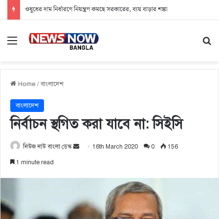
ওষুধের দাম নির্ধারণে নিয়ন্ত্রণ কমছে সরকারের, ব্যয় বাড়ার শঙ্কা
Menu
Se
Home
/
বাংলাদেশ
বাংলাদেশ
নির্বাচন স্থগিত করা যাবে না: সিইসি
নিউজ নাউ বাংলা ডেস্ক
S
16th March 2020
0
156
e
1 minute read
n
d
a
n
e