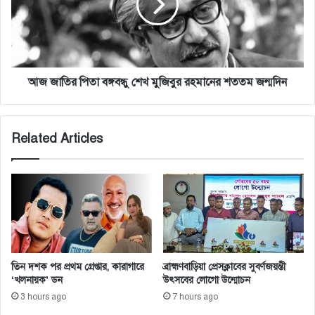
,
র
মো
পি
ট
তা
৮
ব
:
ঙ্গ
ডা
ব
আজ জাতির পিতা বঙ্গবন্ধু শেখ মুজিবুর রহমানের শততম জন্মদিন
.
ন্ধু
ফ্লো
শে
রা
খ
Related Articles
মু
জি
বু
র
র
হ
মা
নে
র
তিন দশক পর প্রথম গ্রেপ্তার, কারাগারে
ব্রাহ্মণবাড়িয়া প্রেসক্লাবের সুবর্ণজয়ন্তী
শ
‘খলনায়ক’ ডন
উৎসবের লোগো উন্মোচন
ত
3 hours ago
7 hours ago
ত