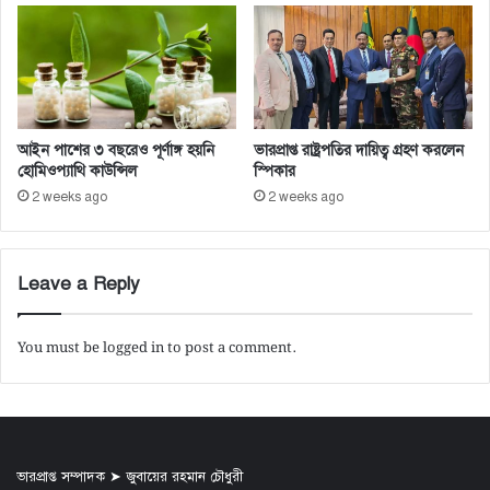
ম
জ
ন্ম
দি
ন
আইন পাশের ৩ বছরেও পূর্ণাঙ্গ হয়নি
ভারপ্রাপ্ত রাষ্ট্রপতির দায়িত্ব গ্রহণ করলেন
হোমিওপ্যাথি কাউন্সিল
স্পিকার
2 weeks ago
2 weeks ago
Leave a Reply
You must be
logged in
to post a comment.
ভারপ্রাপ্ত সম্পাদক ➤ জুবায়ের রহমান চৌধুরী