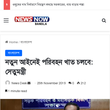
ওষুধের দাম নির্ধারণে নিয়ন্ত্রণ কমছে সরকারের, ব্যয় বাড়ার শঙ্কা
Menu
Se
Home
/
বাংলাদেশ
বাংলাদেশ
নতুন আইনেই পরিবহন খাত চলবে:
সেতুমন্ত্রী
News Desk
S
25th November 2019
0
212
e
1 minute read
n
d
a