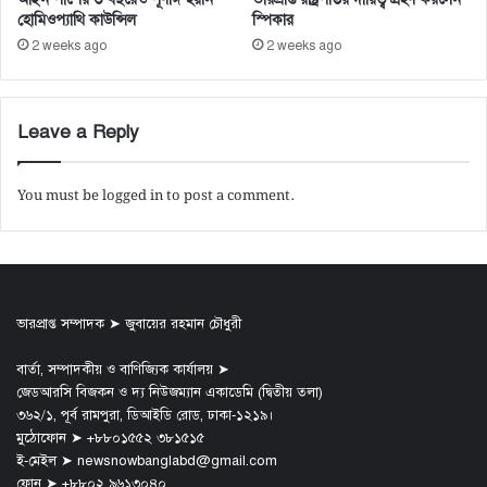
হোমিওপ্যাথি কাউন্সিল
স্পিকার
2 weeks ago
2 weeks ago
Leave a Reply
You must be
logged in
to post a comment.
ভারপ্রাপ্ত সম্পাদক ➤ জুবায়ের রহমান চৌধুরী
বার্তা, সম্পাদকীয় ও বাণিজ্যিক কার্যালয় ➤
জেডআরসি বিজকন ও দ্য নিউজম্যান একাডেমি (দ্বিতীয় তলা)
৩৬২/১, পূর্ব রামপুরা, ডিআইডি রোড, ঢাকা-১২১৯।
মুঠোফোন ➤ +৮৮০১৫৫২ ৩৮১৫১৫
ই-মেইল ➤ newsnowbanglabd@gmail.com
ফোন ➤ +৮৮০২ ৯৬১৩০৪০