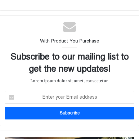
With Product You Purchase
Subscribe to our mailing list to
get the new updates!
Lorem ipsum dolor sit amet, consectetur.
E
n
t
e
r
y
o