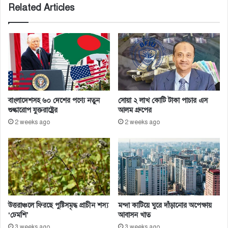
Related Articles
র
দ
ব
দ
ল
বাংলাদেশসহ ৬০ দেশের পণ্যে নতুন
সোয়া ২ লাখ কোটি টাকা পাচার এস
শুল্কারোপ যুক্তরাষ্ট্রের
আলম গ্রুপের
2 weeks ago
2 weeks ago
উত্তরাঞ্চলে ফিরছে পুষ্টিসমৃদ্ধ প্রাচীন শস্য
মন্দা কাটিয়ে ঘুরে দাঁড়ানোর অপেক্ষায়
‘ঢেমশি’
আবাসন খাত
3 weeks ago
3 weeks ago