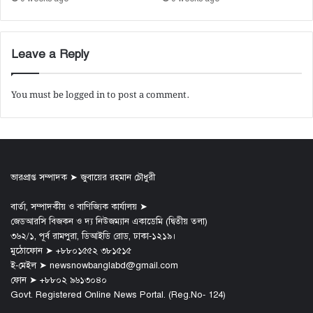
Leave a Reply
You must be
logged in
to post a comment.
ভারপ্রাপ্ত সম্পাদক ➤ জুবায়ের রহমান চৌধুরী
বার্তা, সম্পাদকীয় ও বাণিজ্যিক কার্যালয় ➤
জেডআরসি বিজকন ও দ্য নিউজম্যান একাডেমি (দ্বিতীয় তলা)
৩৬২/১, পূর্ব রামপুরা, ডিআইডি রোড, ঢাকা-১২১৯।
মুঠোফোন ➤ +৮৮০১৫৫২ ৩৮১৫১৫
ই-মেইল ➤ newsnowbanglabd@gmail.com
ফোন ➤ +৮৮০২ ৯৬১৩০৪০
Govt. Registered Online News Portal. (Reg.No- 124)