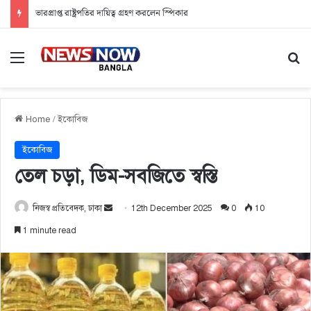
ভারপ্রাপ্ত রাষ্ট্রপতির দায়িত্ব গ্রহণ করলেন স্পিকার
Menu
Se
Home
/
ইকোবিজ
ইকোবিজ
তেল চড়া, ডিম-সবজিতে স্বস্তি
নিজস্ব প্রতিবেদক, ঢাকা
S
12th December 2025
0
10
e
1 minute read
n
d
a
n
e