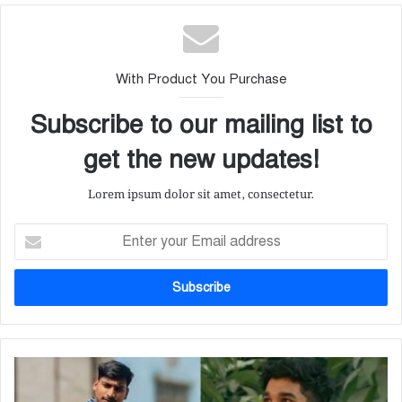
With Product You Purchase
Subscribe to our mailing list to
get the new updates!
Lorem ipsum dolor sit amet, consectetur.
E
n
t
e
r
y
o
u
ম
r
য়