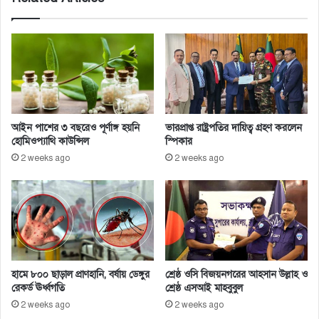
রা
জ
সা
ক্ষী
হ
লে
ন
চৌ
আইন পাশের ৩ বছরেও পূর্ণাঙ্গ হয়নি
ভারপ্রাপ্ত রাষ্ট্রপতির দায়িত্ব গ্রহণ করলেন
ধু
হোমিওপ্যাথি কাউন্সিল
স্পিকার
রী
2 weeks ago
2 weeks ago
মা
মু
ন
হামে ৮০০ ছাড়াল প্রাণহানি, বর্ষায় ডেঙ্গুর
শ্রেষ্ঠ ওসি বিজয়নগরের আহসান উল্লাহ ও
রেকর্ড ঊর্ধ্বগতি
শ্রেষ্ঠ এসআই মাহবুবুল
2 weeks ago
2 weeks ago