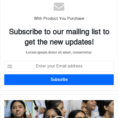
With Product You Purchase
Subscribe to our mailing list to
get the new updates!
Lorem ipsum dolor sit amet, consectetur.
E
n
t
e
r
y
o
u
এ
r
স
E
এ