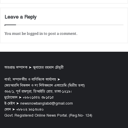
Leave a Reply
You must be
logged in
to post a comment.
ভারপ্রাপ্ত সম্পাদক ➤ জুবায়ের রহমান চৌধুরী
বার্তা, সম্পাদকীয় ও বাণিজ্যিক কার্যালয় ➤
জেডআরসি বিজকন ও দ্য নিউজম্যান একাডেমি (দ্বিতীয় তলা)
৩৬২/১, পূর্ব রামপুরা, ডিআইডি রোড, ঢাকা-১২১৯।
মুঠোফোন ➤ +৮৮০১৫৫২ ৩৮১৫১৫
ই-মেইল ➤ newsnowbanglabd@gmail.com
ফোন ➤ +৮৮০২ ৯৬১৩০৪০
Govt. Registered Online News Portal. (Reg.No- 124)