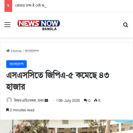
জেতার চান্স-ই নেই অনলাইন জুয়ায়, ফাঁদে নিঃস্ব তরুণ প্রজন্ম
Menu
Se
Home
/
বাংলাদেশ
বাংলাদেশ
এসএসসিতে জিপিএ-৫ কমেছে ৪৩
হাজার
নিজস্ব প্রতিবেদক, ঢাকা
S
10th July 2025
0
8
e
2 minutes read
n
d
a