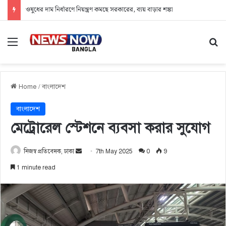
ওষুধের দাম নির্ধারণে নিয়ন্ত্রণ কমছে সরকারের, ব্যয় বাড়ার শঙ্কা
Menu
Se
Home
/
বাংলাদেশ
বাংলাদেশ
মেট্রোরেল স্টেশনে ব্যবসা করার সুযোগ
নিজস্ব প্রতিবেদক, ঢাকা
S
7th May 2025
0
9
e
1 minute read
n
d
a
n
e