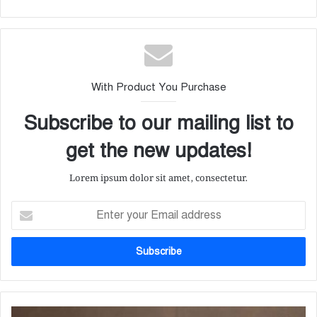
With Product You Purchase
Subscribe to our mailing list to
get the new updates!
Lorem ipsum dolor sit amet, consectetur.
E
n
t
e
r
y
o
u
ব