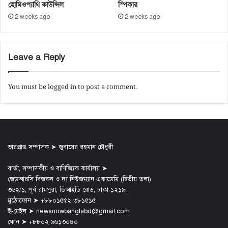
হোমিওপ্যাথি কাউন্সিল
স্পিকার
2 weeks ago
2 weeks ago
Leave a Reply
You must be
logged in
to post a comment.
ভারপ্রাপ্ত সম্পাদক ➤ জুবায়ের রহমান চৌধুরী
বার্তা, সম্পাদকীয় ও বাণিজ্যিক কার্যালয় ➤
জেডআরসি বিজকন ও দ্য নিউজম্যান একাডেমি (দ্বিতীয় তলা)
৩৬২/১, পূর্ব রামপুরা, ডিআইডি রোড, ঢাকা-১২১৯।
মুঠোফোন ➤ +৮৮০১৫৫২ ৩৮১৫১৫
ই-মেইল ➤ newsnowbanglabd@gmail.com
ফোন ➤ +৮৮০২ ৯৬১৩০৪০