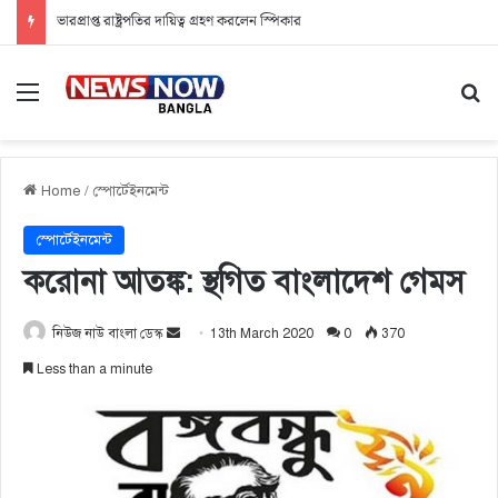
ভারপ্রাপ্ত রাষ্ট্রপতির দায়িত্ব গ্রহণ করলেন স্পিকার
Menu
Se
Home
/
স্পোর্টেইনমেন্ট
স্পোর্টেইনমেন্ট
করোনা আতঙ্ক: স্থগিত বাংলাদেশ গেমস
নিউজ নাউ বাংলা ডেস্ক
S
13th March 2020
0
370
e
Less than a minute
n
d
a
n
e