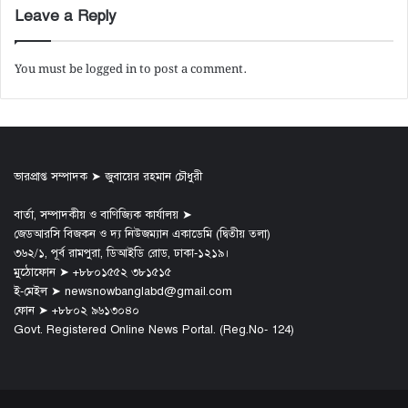
Leave a Reply
You must be
logged in
to post a comment.
ভারপ্রাপ্ত সম্পাদক ➤ জুবায়ের রহমান চৌধুরী
বার্তা, সম্পাদকীয় ও বাণিজ্যিক কার্যালয় ➤
জেডআরসি বিজকন ও দ্য নিউজম্যান একাডেমি (দ্বিতীয় তলা)
৩৬২/১, পূর্ব রামপুরা, ডিআইডি রোড, ঢাকা-১২১৯।
মুঠোফোন ➤ +৮৮০১৫৫২ ৩৮১৫১৫
ই-মেইল ➤ newsnowbanglabd@gmail.com
ফোন ➤ +৮৮০২ ৯৬১৩০৪০
Govt. Registered Online News Portal. (Reg.No- 124)