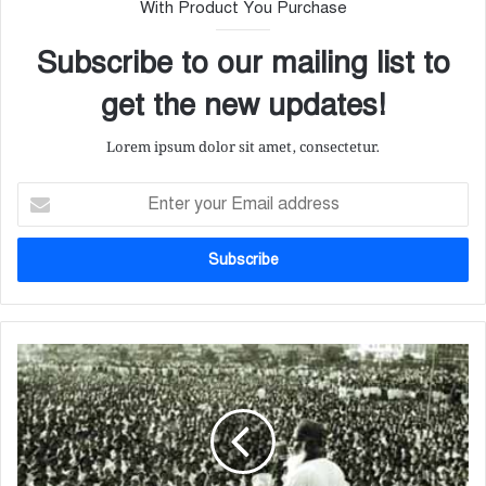
With Product You Purchase
Subscribe to our mailing list to
get the new updates!
Lorem ipsum dolor sit amet, consectetur.
E
n
t
e
r
y
o
u
১
r
৩
E
মা
m
র্চ
a
১
i
৯