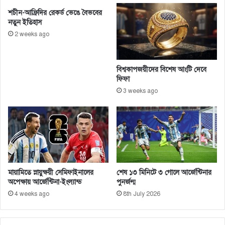
ল
হা
শচীন-আফ্রিদির রেকর্ড ভেঙে বৈভবের
নে
সি
নতুন ইতিহাস
র
না
2 weeks ago
ডা
র
ক
স
দে
ম
বিশ্বকাপজয়ীদের বিশেষ আংটি দেবে
ন
র্থ
ফিফা
ভা
ন
3 weeks ago
সা
নী
মায়ামিতে স্নায়ুক্ষয়ী সেমিফাইনালের
শেষ ১৩ মিনিটে ৩ গোলে আর্জেন্টিনার
অপেক্ষায় আর্জেন্টিনা-ইংল্যান্ড
পুনর্জন্ম
4 weeks ago
8th July 2026