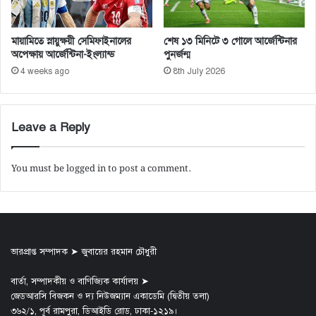
মায়ামিতে স্নায়ুক্ষয়ী সেমিফাইনালের
শেষ ১৩ মিনিটে ৩ গোলে আর্জেন্টিনার
অপেক্ষায় আর্জেন্টিনা-ইংল্যান্ড
পুনর্জন্ম
4 weeks ago
8th July 2026
Leave a Reply
You must be
logged in
to post a comment.
ভারপ্রাপ্ত সম্পাদক ➤ জুবায়ের রহমান চৌধুরী
বার্তা, সম্পাদকীয় ও বাণিজ্যিক কার্যালয় ➤
জেডআরসি বিজকন ও দ্য নিউজম্যান একাডেমি (দ্বিতীয় তলা)
৩৬২/১, পূর্ব রামপুরা, ডিআইডি রোড, ঢাকা-১২১৯।