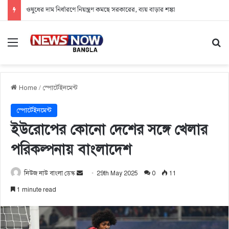
ওষুধের দাম নির্ধারণে নিয়ন্ত্রণ কমছে সরকারের, ব্যয় বাড়ার শঙ্কা
Menu
Se
Home
/
স্পোর্টেইনমেন্ট
স্পোর্টেইনমেন্ট
ইউরোপের কোনো দেশের সঙ্গে খেলার
পরিকল্পনায় বাংলাদেশ
নিউজ নাউ বাংলা ডেস্ক
S
29th May 2025
0
11
e
1 minute read
n
d
a