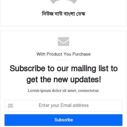
নিউজ নাউ বাংলা ডেস্ক
With Product You Purchase
Subscribe to our mailing list to
get the new updates!
Lorem ipsum dolor sit amet, consectetur.
E
n
t
e
r