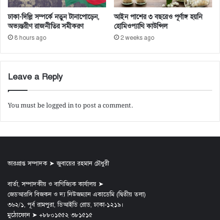
ঢাকা-দিল্লি সম্পর্কে নতুন টানাপোড়েন,
আইন পাশের ৩ বছরেও পূর্ণাঙ্গ হয়নি
অভ্যন্তরীণ রাজনীতির সমীকরণ
হোমিওপ্যাথি কাউন্সিল
8 hours ago
2 weeks ago
Leave a Reply
You must be
logged in
to post a comment.
ভারপ্রাপ্ত সম্পাদক ➤ জুবায়ের রহমান চৌধুরী
বার্তা, সম্পাদকীয় ও বাণিজ্যিক কার্যালয় ➤
জেডআরসি বিজকন ও দ্য নিউজম্যান একাডেমি (দ্বিতীয় তলা)
৩৬২/১, পূর্ব রামপুরা, ডিআইডি রোড, ঢাকা-১২১৯।
মুঠোফোন ➤ +৮৮০১৫৫২ ৩৮১৫১৫