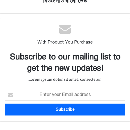
নিউজ নাউ বাংলা ডেস্ক
With Product You Purchase
Subscribe to our mailing list to
get the new updates!
Lorem ipsum dolor sit amet, consectetur.
E
n
t
e
r
y
o