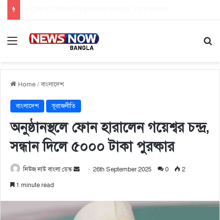
তিন দশক পর প্রথম গ্রেপ্তার, কারাগারে ‘খলনায়ক’ ডন
Menu
Se
Home
/
বাংলাদেশ
বাংলাদেশ
ভূরাজনীতি
অনুষ্ঠানস্থলে ফোন হারালেন গয়েশ্বর চন্দ্র,
সন্ধান দিলে ৫০০০ টাকা পুরষ্কার
নিউজ নাউ বাংলা ডেস্ক
S
26th September 2025
0
2
e
1 minute read
n
d
a