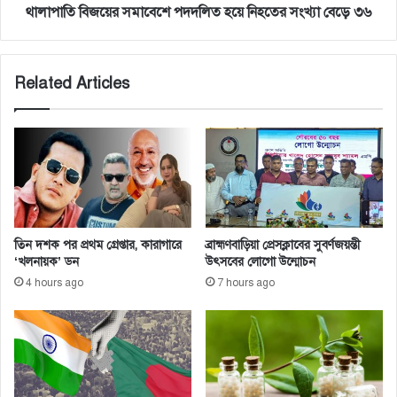
চ
মা
থালাপাতি বিজয়ের সমাবেশে পদদলিত হয়ে নিহতের সংখ্যা বেড়ে ৩৬
নে
বে
প্র
শে
ভা
প
Related Articles
ব
দ
ফে
দ
ল
লি
বে
ত
না
হ
:
য়ে
ই
নি
সি
হ
আ
তে
তিন দশক পর প্রথম গ্রেপ্তার, কারাগারে
ব্রাহ্মণবাড়িয়া প্রেসক্লাবের সুবর্ণজয়ন্তী
নো
র
‘খলনায়ক’ ডন
উৎসবের লোগো উন্মোচন
য়া
সং
4 hours ago
7 hours ago
র
খ্যা
বে
ড়ে
৩
৬