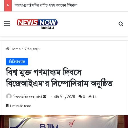
ভারপ্রাপ্ত রাষ্ট্রপতির দায়িত্ব গ্রহণ করলেন স্পিকার
Menu
Se
Home
/
মিডিয়াওয়াচ
মিডিয়াওয়াচ
বিশ্ব মুক্ত গণমাধ্যম দিবসে
বিজেআইএম’র সিম্পোসিয়াম অনুষ্ঠিত
নিজস্ব প্রতিবেদক, ঢাকা
S
4th May 2025
0
14
e
1 minute read
n
d
a