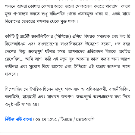
পালনে আমরা কোথায় কোথায় আরো ভালো মোকাবেলা করতে পারতাম। কারণ
মুক্ত গণমাধ্যম বলতে শুধু বহিঃশক্তি থেকে প্রভাবমুক্ত থাকা না, একই সাথে
নিজেদের ভেতরের পক্ষপাত থেকে মুক্ত থাকা।
কমিটি টু প্রটেক্ট জার্নালিস্টস’র (সিপিজে) এশিয়া বিষয়ক সমন্বয়ক বেহ লিহ য়ি
বিজেআইএম এবং বাংলাদেশের সাংবাদিকদের উদ্দেশ্যে বলেন, গত বছর
দেশের কিছু গুরুত্বপূর্ণ ঘটনার সময় আপনাদের প্রতিবেদন বিশ্বকে অবহিত
রেখেছিল… আমি আশা করি এই নতুন যুগ আপনার কাজ করার জন্য আরও
স্বাধীনতা এবং সুযোগ নিয়ে আসবে এবং সিপিজে এই যাত্রায় আপনার পাশে
থাকবে।
সিম্পোজিয়ামে উপস্থিত ছিলেন প্রমুখ গণমাধ্যম ও অধিকারকর্মী, রাজনীতিবিদ,
কলামিস্ট, ছাত্রছাত্রী এবং সাধারণ জনগণ। স্বতঃস্ফূর্ত অংশগ্রহণের মধ্য দিয়ে
অনুষ্ঠানটি সম্পন্ন হয়।
নিউজ নাউ বাংলা
/ ০৪ মে ২০২৫ / টিএজে / জেডআরসি