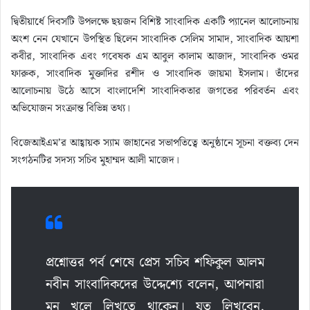
দ্বিতীয়ার্ধে দিবসটি উপলক্ষে ছয়জন বিশিষ্ট সাংবাদিক একটি প‍্যানেল আলোচনায়
অংশ নেন যেখানে উপস্থিত ছিলেন সাংবাদিক সেলিম সামাদ, সাংবাদিক আয়শা
কবীর, সাংবাদিক এবং গবেষক এম আবুল কালাম আজাদ, সাংবাদিক ওমর
ফারুক, সাংবাদিক মুক্তাদির রশীদ ও সাংবাদিক জায়মা ইসলাম। তাঁদের
আলোচনায় উঠে আসে বাংলাদেশি সাংবাদিকতার জগতের পরিবর্তন এবং
অভিযোজন সংক্রান্ত বিভিন্ন তথ্য।
বিজেআইএম’র আহ্বায়ক স্যাম জাহানের সভাপতিত্বে অনুষ্ঠানে সূচনা বক্তব্য দেন
সংগঠনটির সদস্য সচিব মুহাম্মদ আলী মাজেদ।
প্রশ্নোত্তর পর্ব শেষে প্রেস সচিব শফিকুল আলম
নবীন সাংবাদিকদের উদ্দেশ্যে বলেন, আপনারা
মন খুলে লিখতে থাকেন। যত লিখবেন,