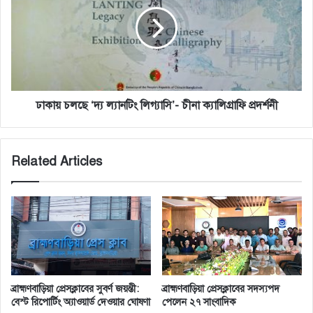
খা
য়
লে
চ
দা
ল
জি
ছে
য়া
‘
দ্য
ল্যা
ন
ঢাকায় চলছে ‘দ্য ল্যানটিং লিগ্যাসি’- চীনা ক্যালিগ্রাফি প্রদর্শনী
টিং
লি
গ্যা
Related Articles
সি
’
-
চী
না
ক্যা
লি
গ্রা
ফি
ব্রাহ্মণবাড়িয়া প্রেসক্লাবের সুবর্ণ জয়ন্তী:
ব্রাহ্মণবাড়িয়া প্রেসক্লাবের সদস্যপদ
প্র
বেস্ট রিপোর্টিং অ্যাওয়ার্ড দেওয়ার ঘোষণা
পেলেন ২৭ সাংবাদিক
দ