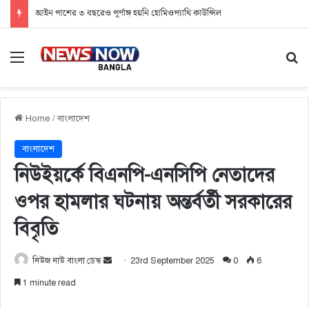
ভারপ্রাপ্ত রাষ্ট্রপতির দায়িত্ব গ্রহণ করলেন স্পিকার
Menu
Se
Home
/
বাংলাদেশ
বাংলাদেশ
নিউইয়র্কে বিএনপি-এনসিপি নেতাদের
ওপর হামলার ঘটনায় অন্তর্বর্তী সরকারের
বিবৃতি
নিউজ নাউ বাংলা ডেস্ক
S
23rd September 2025
0
6
e
1 minute read
n