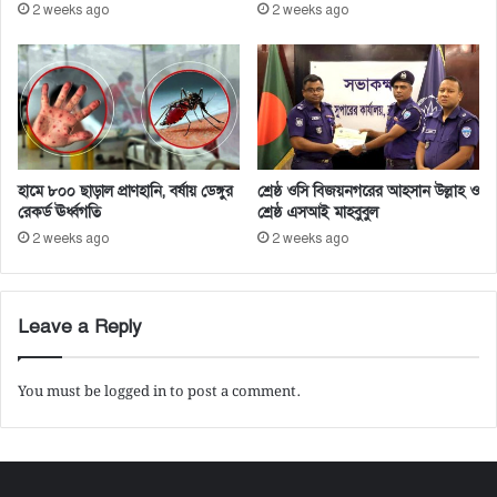
2 weeks ago
2 weeks ago
বি
পি
জে
এ
ফে
র
হামে ৮০০ ছাড়াল প্রাণহানি, বর্ষায় ডেঙ্গুর
শ্রেষ্ঠ ওসি বিজয়নগরের আহসান উল্লাহ ও
রেকর্ড ঊর্ধ্বগতি
শ্রেষ্ঠ এসআই মাহবুবুল
2 weeks ago
2 weeks ago
Leave a Reply
You must be
logged in
to post a comment.