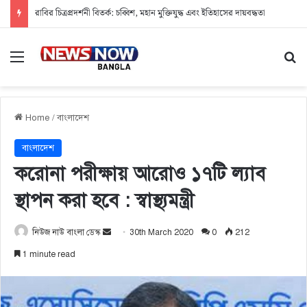
রাবির চিত্রপ্রদর্শনী বিতর্ক: চব্বিশ, মহান মুক্তিযুদ্ধ এবং ইতিহাসের দায়বদ্ধতা
Menu
Se
Home
/
বাংলাদেশ
বাংলাদেশ
করোনা পরীক্ষায় আরোও ১৭টি ল্যাব
স্থাপন করা হবে : স্বাস্থ্যমন্ত্রী
নিউজ নাউ বাংলা ডেস্ক
S
30th March 2020
0
212
e
1 minute read
n
d
a