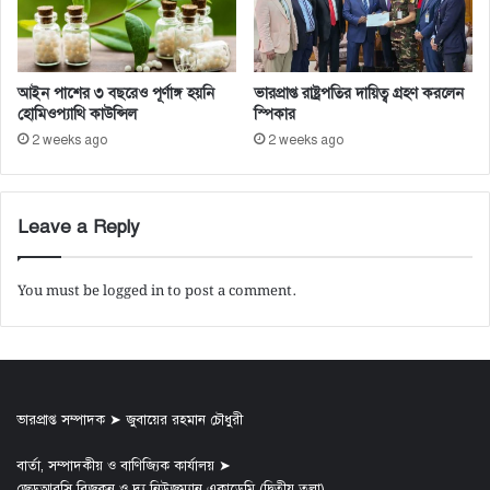
আইন পাশের ৩ বছরেও পূর্ণাঙ্গ হয়নি
ভারপ্রাপ্ত রাষ্ট্রপতির দায়িত্ব গ্রহণ করলেন
হোমিওপ্যাথি কাউন্সিল
স্পিকার
2 weeks ago
2 weeks ago
Leave a Reply
You must be
logged in
to post a comment.
ভারপ্রাপ্ত সম্পাদক ➤ জুবায়ের রহমান চৌধুরী
বার্তা, সম্পাদকীয় ও বাণিজ্যিক কার্যালয় ➤
জেডআরসি বিজকন ও দ্য নিউজম্যান একাডেমি (দ্বিতীয় তলা)