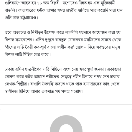
গুলিবর্ষণে আহত হন ১৮ জন বিপ্লবী। যশোরেও নিহত হন এক মুক্তিকামী
বাঙালি। কারাগারের ফটক ভাঙ্গার সময় প্রহরীর গুলিতে সাত কয়েদি মারা যান।
গুলি চলে চট্টগ্রামেও।
তবে অত্যাচার ও নিপীড়ন উপেক্ষা করে লালদীঘি ময়দানে আয়োজন করা হয়
বিশাল সমাবেশের। এদিন দুপুরে বায়তুল মোকররম মসজিদের সামনে থেকে
‘বাঁশের লাঠি তৈরী কর-পূর্ব বাংলা স্বাধীন কর’ স্লোগান নিয়ে সর্বস্তরের মানুষ
বিশাল লাঠি মিছিল বের করে।
ঢাকায় এদিন ছাত্রলীগের লাঠি মিছিলে অংশ নেয় স্বত:স্ফূর্ত জনতা। একাত্মতা
ঘোষণা করে ডক্টর আহমদ শরীফের নেতৃত্বে শহীদ মিনারে শপথ নেন ঢাকার
লেখক-শিল্পীরা। বাঙালি উপলব্ধি করতে থাকে পাক হানাদারদের কাছ থেকে
স্বাধীনতা ছিনিয়ে আনার একমাত্র পথ সশস্ত্র সংগ্রাম।