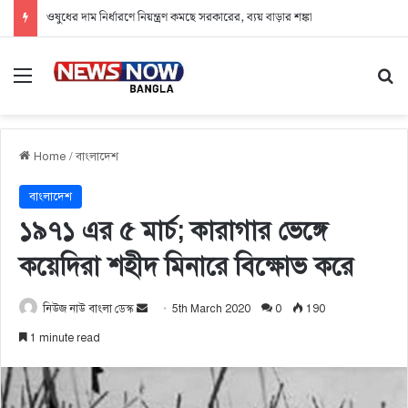
ওষুধের দাম নির্ধারণে নিয়ন্ত্রণ কমছে সরকারের, ব্যয় বাড়ার শঙ্কা
Menu
Se
Home
/
বাংলাদেশ
বাংলাদেশ
১৯৭১ এর ৫ মার্চ; কারাগার ভেঙ্গে
কয়েদিরা শহীদ মিনারে বিক্ষোভ করে
নিউজ নাউ বাংলা ডেস্ক
S
5th March 2020
0
190
e
1 minute read
n
d
a