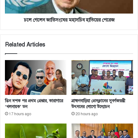
আ
সং
দে
ঘে
শ
র
চলে গেলেন জাতিসংঘের মহাসচিব হাভিয়ের পেরেজ
ম
হা
স
Related Articles
চি
ব
হা
ভি
য়ে
র
পে
রে
জ
তিন দশক পর প্রথম গ্রেপ্তার, কারাগারে
ব্রাহ্মণবাড়িয়া প্রেসক্লাবের সুবর্ণজয়ন্তী
‘খলনায়ক’ ডন
উৎসবের লোগো উন্মোচন
17 hours ago
20 hours ago