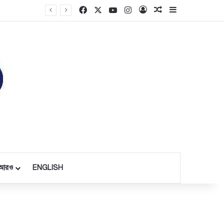
Facebook
X
YouTube
Instagram
Log In
Random Article
Sidebar
আরও
ENGLISH