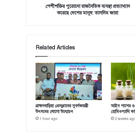
r
জ
পেশীশক্তির পুরোনো রাজনৈতিক ব্যবস্থা প্রত্যাখ্যান
e
নৈ
করেছে দেশের মানুষ: তাসনিম জারা
s
তি
s
ক
ব্য
ব
স্থা
Related Articles
প্র
ত্যা
খ্যা
ন
ক
রে
ছে
দে
শে
ব্রাহ্মণবাড়িয়া প্রেসক্লাবের সুবর্ণজয়ন্তী
আইন পাশের ৩ বছ
র
উৎসবের লোগো উন্মোচন
হোমিওপ্যাথি কা
মা
1 hour ago
2 weeks ag
নু
ষ
: