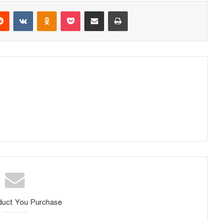
Reddit
VKontakte
Odnoklassniki
Pocket
Share via Email
Print
duct You Purchase