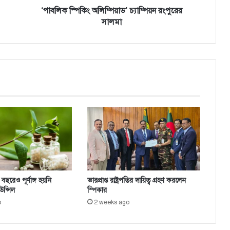
ম্পি
‘পাবলিক স্পিকিং অলিম্পিয়াড’ চ্যাম্পিয়ন রংপুরের
য়া
সালমা
ড
’
চ্যা
ম্পি
য়
ন
রং
পু
রে
র
সা
ল
মা
রেও পূর্ণাঙ্গ হয়নি
ভারপ্রাপ্ত রাষ্ট্রপতির দায়িত্ব গ্রহণ করলেন
উন্সিল
স্পিকার
o
2 weeks ago