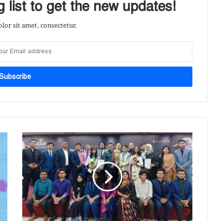
 list to get the new updates!
or sit amet, consectetur.
‘
পা
ব
লি
ক
স্পি
কিং
অ
লি