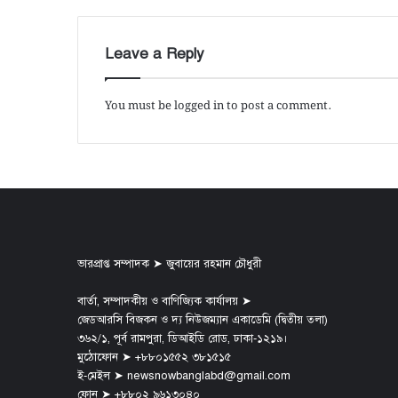
তা
স
নি
Leave a Reply
ম
জা
রা
You must be
logged in
to post a comment.
ভারপ্রাপ্ত সম্পাদক ➤ জুবায়ের রহমান চৌধুরী
বার্তা, সম্পাদকীয় ও বাণিজ্যিক কার্যালয় ➤
জেডআরসি বিজকন ও দ্য নিউজম্যান একাডেমি (দ্বিতীয় তলা)
৩৬২/১, পূর্ব রামপুরা, ডিআইডি রোড, ঢাকা-১২১৯।
মুঠোফোন ➤ +৮৮০১৫৫২ ৩৮১৫১৫
ই-মেইল ➤ newsnowbanglabd@gmail.com
ফোন ➤ +৮৮০২ ৯৬১৩০৪০