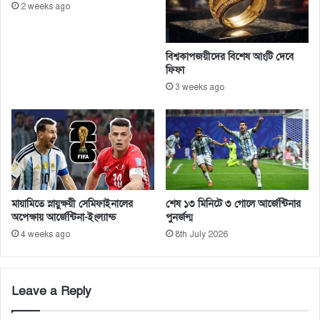
রে
2 weeks ago
বি
এ
ন
বিশ্বকাপজয়ীদের বিশেষ আংটি দেবে
পি
ফিফা
:
3 weeks ago
ত
থ্য
ম
ন্ত্রী
মায়ামিতে স্নায়ুক্ষয়ী সেমিফাইনালের
শেষ ১৩ মিনিটে ৩ গোলে আর্জেন্টিনার
অপেক্ষায় আর্জেন্টিনা-ইংল্যান্ড
পুনর্জন্ম
4 weeks ago
8th July 2026
Leave a Reply