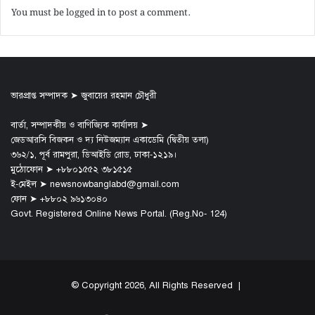
You must be
logged in
to post a comment.
ভারপ্রাপ্ত সম্পাদক ➤ জুবায়ের রহমান চৌধুরী
বার্তা, সম্পাদকীয় ও বাণিজ্যিক কার্যালয় ➤
জেডআরসি বিজকন ও দ্য নিউজম্যান একাডেমি (দ্বিতীয় তলা)
৩৬২/১, পূর্ব রামপুরা, ডিআইডি রোড, ঢাকা-১২১৯।
মুঠোফোন ➤ +৮৮০১৫৫২ ৩৮১৫১৫
ই-মেইল ➤ newsnowbanglabd@gmail.com
ফোন ➤ +৮৮০২ ৯৬১৩০৪০
Govt. Registered Online News Portal. (Reg.No- 124)
© Copyright 2026, All Rights Reserved |