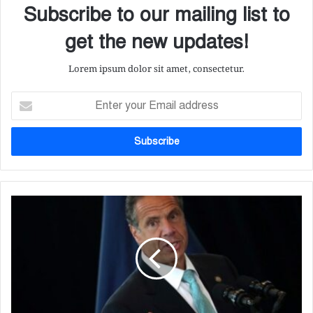
Subscribe to our mailing list to
get the new updates!
Lorem ipsum dolor sit amet, consectetur.
E
n
t
e
r
y
o
u
যৌ
r
ন
E
হ
m
য়
a
রা
i
নি
l
র
a
ঘ