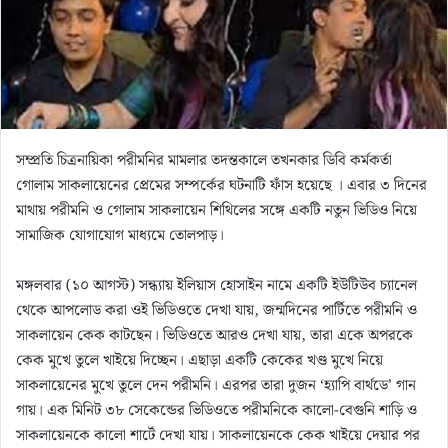
n
e
m
a
i
l
সম্প্রতি চিত্রনায়িকা পরীমনির মামলার তদন্তকালে তখনকার ডিবি কর্মকর্তা
গোলাম সাকলায়েনের প্রেমের সম্পর্কের ঘটনাটি ফাঁস হয়েছে । এবার ৩ দিনের
মাথায় পরীমনি ও গোলাম সাকলায়েন শিথিলের সঙ্গে একটি নতুন ভিডিও নিয়ে
সামাজিক যোগাযোগ মাধ্যমে তোলপাড়।
মঙ্গলবার (১০ আগস্ট) সন্ধ্যায় ইলিয়াস হোসাইন নামে একটি ইউটিউব চ্যানেল
থেকে আপলোড করা ওই ভিডিওতে দেখা যায়, জন্মদিনের পার্টিতে পরীমনি ও
সাকলায়েন কেক কাটছেন। ভিডিওতে আরও দেখা যায়, তারা একে অপরকে
কেক মুখে তুলে খাইয়ে দিচ্ছেন। এছাড়া একটি কেকের খণ্ড মুখে নিয়ে
সাকলায়েনের মুখে তুলে দেন পরীমনি। এরপর তারা দুজন ‘হ্যাপি বার্থডে’ গান
গায়। এক মিনিট ৩৮ সেকেন্ডের ভিডিওতে পরীমনিকে কালো-বেগুনি শাড়ি ও
সাকলায়েনকে কালো শার্টে দেখা যায়। সাকলায়েনকে কেক খাইয়ে দেয়ার পর