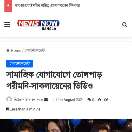
ভারপ্রাপ্ত রাষ্ট্রপতির দায়িত্ব গ্রহণ করলেন স্পিকার
Menu
Se
Home
/
স্পোর্টেইনমেন্ট
স্পোর্টেইনমেন্ট
সামাজিক যোগাযোগে তোলপাড়
পরীমনি-সাকলায়েনের ভিডিও
নিউজ নাউ বাংলা ডেস্ক
S
11th August 2021
0
106
e
Less than a minute
n
d
a