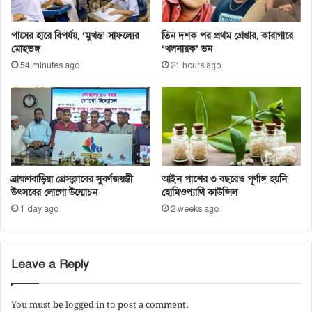
পাসের হারে বিপর্যয়, ‘মুখস্ত’ সাফল্যের
তিন দশক পর প্রথম গ্রেপ্তার, কারাগারে
মোহভঙ্গ
‘খলনায়ক’ ডন
54 minutes ago
21 hours ago
ব্রাহ্মণবাড়িয়া প্রেসক্লাবের সুবর্ণজয়ন্তী
আইন পাশের ৩ বছরেও পূর্ণাঙ্গ হয়নি
উৎসবের লোগো উন্মোচন
হোমিওপ্যাথি কাউন্সিল
1 day ago
2 weeks ago
Leave a Reply
You must be
logged in
to post a comment.