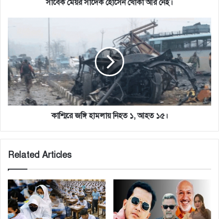
সাবেক মেয়র সাদেক হোসেন খোকা আর নেই।
কাশ্মিরে
জঙ্গি
হামলায়
নিহত
১,
আহত
১৫।
কাশ্মিরে জঙ্গি হামলায় নিহত ১, আহত ১৫।
Related Articles