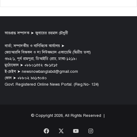
ভারপ্রাপ্ত সম্পাদক ➤ জুবায়ের রহমান চৌধুরী
বার্তা, সম্পাদকীয় ও বাণিজ্যিক কার্যালয় ➤
জেডআরসি বিজকন ও দ্য নিউজম্যান একাডেমি (দ্বিতীয় তলা)
৩৬২/১, পূর্ব রামপুরা, ডিআইডি রোড, ঢাকা-১২১৯।
মুঠোফোন ➤ +৮৮০১৫৫২ ৩৮১৫১৫
ই-মেইল ➤ newsnowbanglabd@gmail.com
ফোন ➤ +৮৮০২ ৯৬১৩০৪০
Govt. Registered Online News Portal. (Reg.No- 124)
© Copyright 2026, All Rights Reserved |
Facebook
X
YouTube
Instagram