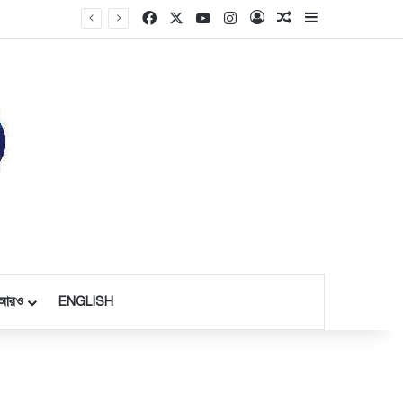
Facebook
X
YouTube
Instagram
Log In
Random Article
Sidebar
আরও
ENGLISH