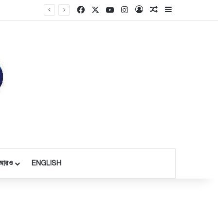
Facebook
X
YouTube
Instagram
Log In
Random Article
Sidebar
আরও
ENGLISH