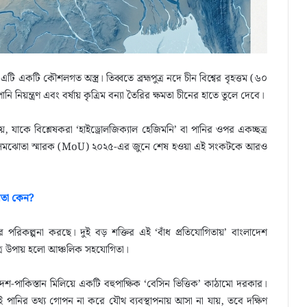
এটি একটি কৌশলগত অস্ত্র। তিব্বতে ব্রহ্মপুত্র নদে চীন বিশ্বের বৃহত্তম (৬০
নি নিয়ন্ত্রণ এবং বর্ষায় কৃত্রিম বন্যা তৈরির ক্ষমতা চীনের হাতে তুলে দেবে।
য়, যাকে বিশ্লেষকরা ‘হাইড্রোলজিক্যাল হেজিমনি’ বা পানির ওপর একচ্ছত্র
ের সমঝোতা স্মারক (MoU) ২০২৫-এর জুনে শেষ হওয়া এই সংকটকে আরও
বতা কেন?
র পরিকল্পনা করছে। দুই বড় শক্তির এই ‘বাঁধ প্রতিযোগিতায়’ বাংলাদেশ
াত্র উপায় হলো আঞ্চলিক সহযোগিতা।
াদেশ-পাকিস্তান মিলিয়ে একটি বহুপাক্ষিক ‘বেসিন ভিত্তিক’ কাঠামো দরকার।
 পানির তথ্য গোপন না করে যৌথ ব্যবস্থাপনায় আসা না যায়, তবে দক্ষিণ