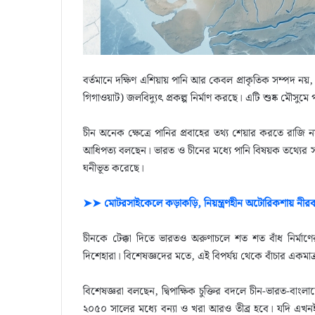
বর্তমানে দক্ষিণ এশিয়ায় পানি আর কেবল প্রাকৃতিক সম্পদ নয়, 
গিগাওয়াট) জলবিদ্যুৎ প্রকল্প নির্মাণ করছে। এটি শুষ্ক মৌসুমে পা
চীন অনেক ক্ষেত্রে পানির প্রবাহের তথ্য শেয়ার করতে রাজি ন
আধিপত্য বলছেন। ভারত ও চীনের মধ্যে পানি বিষয়ক তথ্য
ঘনীভূত করেছে।
➤➤ মোটরসাইকেলে কড়াকড়ি, নিয়ন্ত্রণহীন অটোরিকশায় নীর
চীনকে টেক্কা দিতে ভারতও অরুণাচলে শত শত বাঁধ নির্মাণে
দিশেহারা। বিশেষজ্ঞদের মতে, এই বিপর্যয় থেকে বাঁচার একম
বিশেষজ্ঞরা বলছেন, দ্বিপাক্ষিক চুক্তির বদলে চীন-ভারত-বাংল
২০৫০ সালের মধ্যে বন্যা ও খরা আরও তীব্র হবে। যদি এখনই