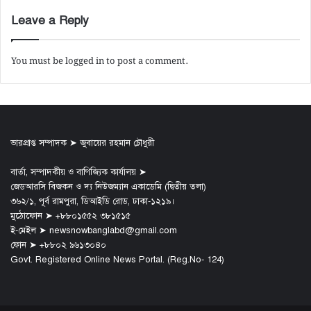
Leave a Reply
You must be
logged in
to post a comment.
ভারপ্রাপ্ত সম্পাদক ➤ জুবায়ের রহমান চৌধুরী
বার্তা, সম্পাদকীয় ও বাণিজ্যিক কার্যালয় ➤
জেডআরসি বিজকন ও দ্য নিউজম্যান একাডেমি (দ্বিতীয় তলা)
৩৬২/১, পূর্ব রামপুরা, ডিআইডি রোড, ঢাকা-১২১৯।
মুঠোফোন ➤ +৮৮০১৫৫২ ৩৮১৫১৫
ই-মেইল ➤ newsnowbanglabd@gmail.com
ফোন ➤ +৮৮০২ ৯৬১৩০৪০
Govt. Registered Online News Portal. (Reg.No- 124)