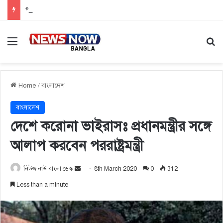
পাসের হারে বিপর্যয়, ‘মুখস্ত’ সাফল্যের মোহভঙ্গ
Menu
Se
Home
/
বাংলাদেশ
বাংলাদেশ
দেশে করোনা ভাইরাসঃ প্রধানমন্ত্রীর সঙ্গে
আলাপ করবেন পররাষ্ট্রমন্ত্রী
নিউজ নাউ বাংলা ডেস্ক
S
8th March 2020
0
312
e
Less than a minute
n
d
a