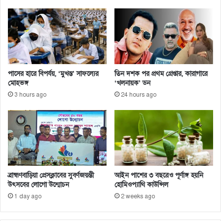
যা
বে
,
কি
ক
রা
যা
পাসের হারে বিপর্যয়, ‘মুখস্ত’ সাফল্যের
তিন দশক পর প্রথম গ্রেপ্তার, কারাগারে
বে
মোহভঙ্গ
‘খলনায়ক’ ডন
না
3 hours ago
24 hours ago
?
ব্রাহ্মণবাড়িয়া প্রেসক্লাবের সুবর্ণজয়ন্তী
আইন পাশের ৩ বছরেও পূর্ণাঙ্গ হয়নি
উৎসবের লোগো উন্মোচন
হোমিওপ্যাথি কাউন্সিল
1 day ago
2 weeks ago