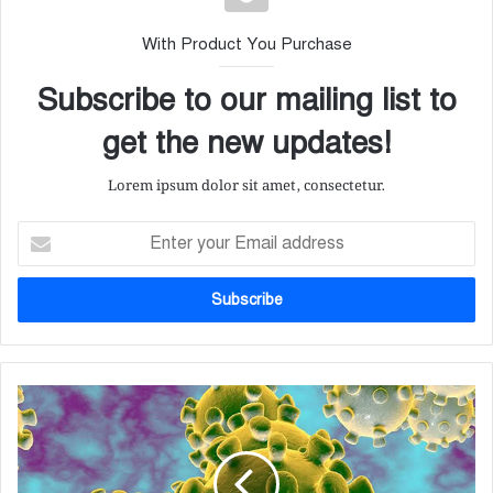
With Product You Purchase
Subscribe to our mailing list to
get the new updates!
Lorem ipsum dolor sit amet, consectetur.
E
n
t
e
r
y
o
u
বাং
r
লা
E
দে
m
শে
a
ক