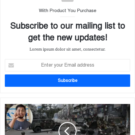
With Product You Purchase
Subscribe to our mailing list to
get the new updates!
Lorem ipsum dolor sit amet, consectetur.
E
n
t
e
r
y
o
u
হা
r
স
E
না
m
তে
a
র