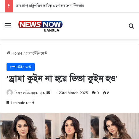
ভারপ্রাপ্ত রাষ্ট্রপতির দায়িত্ব গ্রহণ করলেন স্পিকার
Menu
Se
Home
/
স্পোর্টেইনমেন্ট
স্পোর্টেইনমেন্ট
‘ড্রামা কুইন না হয়ে ডিভা কুইন হও’
নিজস্ব প্রতিবেদক, ঢাকা
S
23rd March 2025
0
8
e
1 minute read
n
d
a
n
e