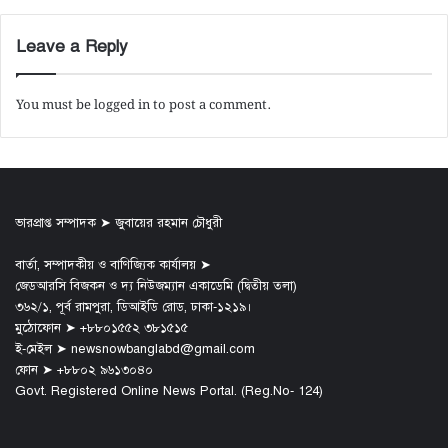
Leave a Reply
You must be
logged in
to post a comment.
ভারপ্রাপ্ত সম্পাদক ➤ জুবায়ের রহমান চৌধুরী
বার্তা, সম্পাদকীয় ও বাণিজ্যিক কার্যালয় ➤
জেডআরসি বিজকন ও দ্য নিউজম্যান একাডেমি (দ্বিতীয় তলা)
৩৬২/১, পূর্ব রামপুরা, ডিআইডি রোড, ঢাকা-১২১৯।
মুঠোফোন ➤ +৮৮০১৫৫২ ৩৮১৫১৫
ই-মেইল ➤ newsnowbanglabd@gmail.com
ফোন ➤ +৮৮০২ ৯৬১৩০৪০
Govt. Registered Online News Portal. (Reg.No- 124)