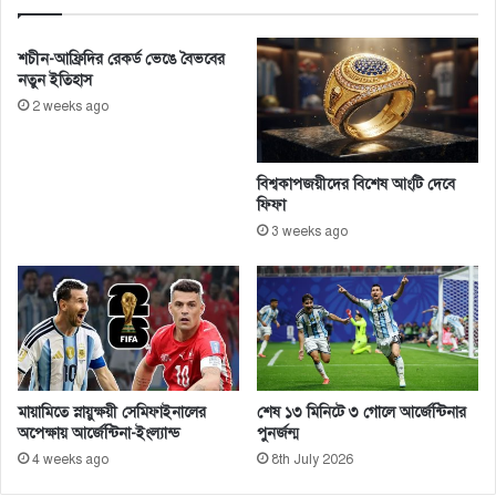
র
ভ্যা
:
ন
সে
চ
শচীন-আফ্রিদির রেকর্ড ভেঙে বৈভবের
না
লা
নতুন ইতিহাস
স
চ
2 weeks ago
দ
ল
র
ব
ন্ধ
বিশ্বকাপজয়ীদের বিশেষ আংটি দেবে
ফিফা
3 weeks ago
মায়ামিতে স্নায়ুক্ষয়ী সেমিফাইনালের
শেষ ১৩ মিনিটে ৩ গোলে আর্জেন্টিনার
অপেক্ষায় আর্জেন্টিনা-ইংল্যান্ড
পুনর্জন্ম
4 weeks ago
8th July 2026