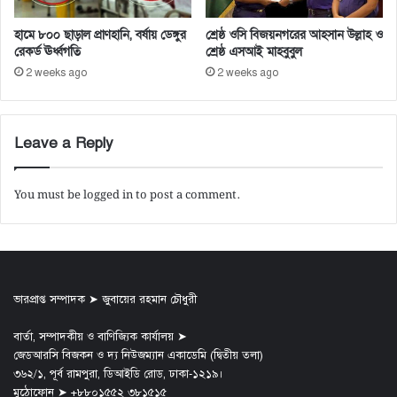
হামে ৮০০ ছাড়াল প্রাণহানি, বর্ষায় ডেঙ্গুর
শ্রেষ্ঠ ওসি বিজয়নগরের আহসান উল্লাহ ও
রেকর্ড ঊর্ধ্বগতি
শ্রেষ্ঠ এসআই মাহবুবুল
2 weeks ago
2 weeks ago
Leave a Reply
You must be
logged in
to post a comment.
ভারপ্রাপ্ত সম্পাদক ➤ জুবায়ের রহমান চৌধুরী
বার্তা, সম্পাদকীয় ও বাণিজ্যিক কার্যালয় ➤
জেডআরসি বিজকন ও দ্য নিউজম্যান একাডেমি (দ্বিতীয় তলা)
৩৬২/১, পূর্ব রামপুরা, ডিআইডি রোড, ঢাকা-১২১৯।
মুঠোফোন ➤ +৮৮০১৫৫২ ৩৮১৫১৫