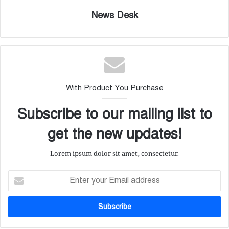
News Desk
With Product You Purchase
Subscribe to our mailing list to
get the new updates!
Lorem ipsum dolor sit amet, consectetur.
E
n
t
e
r