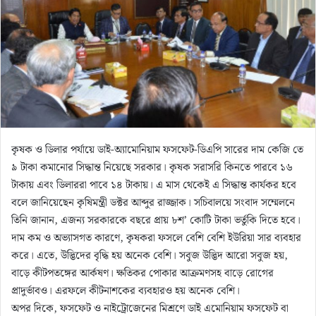
m
a
i
l
কৃষক ও ডিলার পর্যায়ে ডাই-অ্যামোনিয়াম ফসফেট-ডিএপি সারের দাম কেজি তে
৯ টাকা কমানোর সিদ্ধান্ত নিয়েছে সরকার। কৃষক সরাসরি কিনতে পারবে ১৬
টাকায় এবং ডিলাররা পাবে ১৪ টাকায়। এ মাস থেকেই এ সিদ্ধান্ত কার্যকর হবে
বলে জানিয়েছেন কৃষিমন্ত্রী ডক্টর আব্দুর রাজ্জাক। সচিবালয়ে সংবাদ সম্মেলনে
তিনি জানান, এজন্য সরকারকে বছরে প্রায় ৮শ’ কোটি টাকা ভর্তুকি দিতে হবে।
দাম কম ও অভ্যাসগত কারণে, কৃষকরা ফসলে বেশি বেশি ইউরিয়া সার ব্যবহার
করে। এতে, উদ্ভিদের বৃদ্ধি হয় অনেক বেশি। সবুজ উদ্ভিদ আরো সবুজ হয়,
বাড়ে কীটপতঙ্গের আর্কষণ। ক্ষতিকর পোকার আক্রমণসহ বাড়ে রোগের
প্রাদুর্ভাবও। এরফলে কীটনাশকের ব্যবহারও হয় অনেক বেশি।
অপর দিকে, ফসফেট ও নাইট্রোজেনের মিশ্রণে ডাই এমোনিয়াম ফসফেট বা