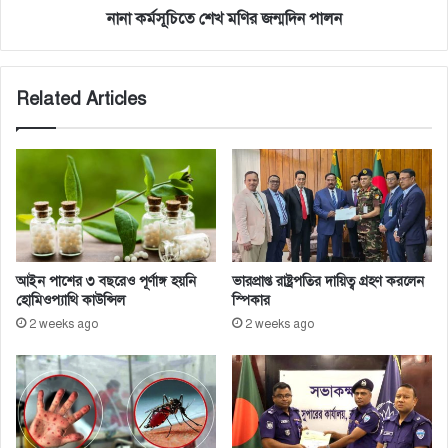
র
ম
নানা কর্মসূচিতে শেখ মণির জন্মদিন পালন
দা
ণি
রু
র
ন
জ
Related Articles
জ
ন্ম
য়
দি
ন
পা
ল
ন
আইন পাশের ৩ বছরেও পূর্ণাঙ্গ হয়নি
ভারপ্রাপ্ত রাষ্ট্রপতির দায়িত্ব গ্রহণ করলেন
হোমিওপ্যাথি কাউন্সিল
স্পিকার
2 weeks ago
2 weeks ago