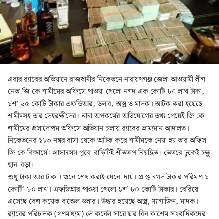
এবার র‌্যাবের অভিযানে রাজধানীর নিকেতনে নারায়ণগঞ্জ জেলা আওয়ামী লীগ
নেতা জি কে শামীমের অফিসে পাওয়া গেলো নগদ এক কোটি ৮০ লাখ টাকা,
১শ’ ৬৫ কোটি টাকার এফডিআর, ডলার, অস্ত্র ও মাদক। আটক করা হয়েছে
শামীমসহ তার দেহরক্ষীদের। নানা অপকর্মের অভিযোগের তথ্য পেয়েই জি কে
শামীমের প্রসাদোপম অফিসে অভিযান চালায় র‌্যাবের ভ্রাম্যমান আদালত।
নিকেতনের ১১৩ নম্বর বাসা থেকে আটক করে শামীমকে নেয়া হয় তার অফিস
জি কে বিল্ডার্সে। প্রাসাদসম পুরো বাড়িটিই শীততাপ নিয়ন্ত্রিত। ভেতরে ঢুকেই চক্ষু
ছানা বড়া।
শুধু টাকা আর টাকা। গুনে শেষ করাই যেনো দায়। প্রাপ্ত নগদ টাকার পরিমাণ ১
কোটি’ ৮০ লাখ। এফডিআর পাওয়া গেলো ১শ’ ৮০ কোটি টাকার। বেরিয়ে
এসেছে বেশ কয়েক বান্ডেল ডলার। উদ্ধার হয়েছে অস্ত্র, ম্যাগাজিন, মাদক।
র‍্যাবের পরিচালক (গণমাধ্যম) লে কর্নেল সারোয়ার বিন কাশেম সাংবাদিকদের