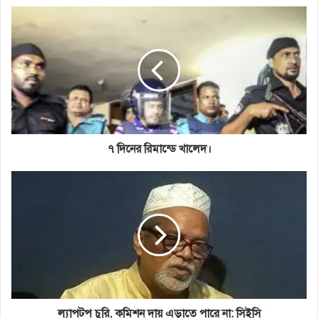
৭
দিনের
রিমান্ডে
খালেদ।
৭ দিনের রিমান্ডে খালেদ।
ল্যাপটপ
চুরি,
কমিশন
দায়
এড়াতে
পারে
না:
সিইসি
ল্যাপটপ চুরি, কমিশন দায় এড়াতে পারে না: সিইসি