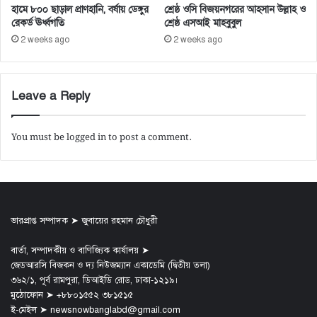
হামে ৮০০ ছাড়াল প্রাণহানি, বর্ষায় ডেঙ্গুর
শ্রেষ্ঠ ওসি বিজয়নগরের আহসান উল্লাহ ও
রেকর্ড ঊর্ধ্বগতি
শ্রেষ্ঠ এসআই মাহবুবুল
2 weeks ago
2 weeks ago
Leave a Reply
You must be
logged in
to post a comment.
ভারপ্রাপ্ত সম্পাদক ➤ জুবায়ের রহমান চৌধুরী
বার্তা, সম্পাদকীয় ও বাণিজ্যিক কার্যালয় ➤
জেডআরসি বিজকন ও দ্য নিউজম্যান একাডেমি (দ্বিতীয় তলা)
৩৬২/১, পূর্ব রামপুরা, ডিআইডি রোড, ঢাকা-১২১৯।
মুঠোফোন ➤ +৮৮০১৫৫২ ৩৮১৫১৫
ই-মেইল ➤ newsnowbanglabd@gmail.com