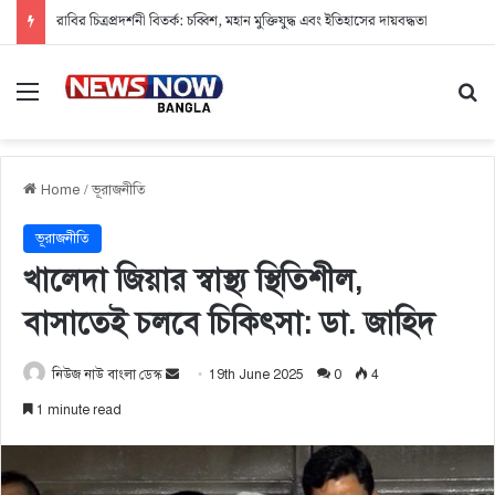
রাবির চিত্রপ্রদর্শনী বিতর্ক: চব্বিশ, মহান মুক্তিযুদ্ধ এবং ইতিহাসের দায়বদ্ধতা
Menu
Se
Home
/
ভূরাজনীতি
ভূরাজনীতি
খালেদা জিয়ার স্বাস্থ্য স্থিতিশীল,
বাসাতেই চলবে চিকিৎসা: ডা. জাহিদ
নিউজ নাউ বাংলা ডেস্ক
S
19th June 2025
0
4
e
1 minute read
n
d
a