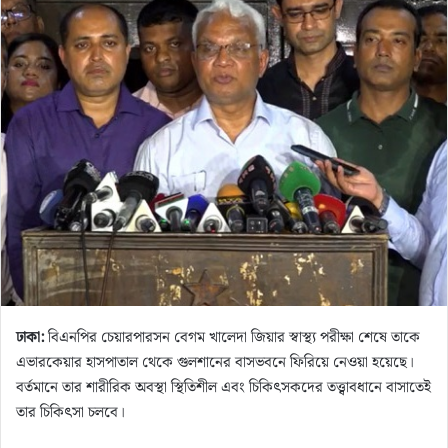
n
e
m
a
i
l
ঢাকা:
বিএনপির চেয়ারপারসন বেগম খালেদা জিয়ার স্বাস্থ্য পরীক্ষা শেষে তাকে
এভারকেয়ার হাসপাতাল থেকে গুলশানের বাসভবনে ফিরিয়ে নেওয়া হয়েছে।
বর্তমানে তার শারীরিক অবস্থা স্থিতিশীল এবং চিকিৎসকদের তত্ত্বাবধানে বাসাতেই
তার চিকিৎসা চলবে।