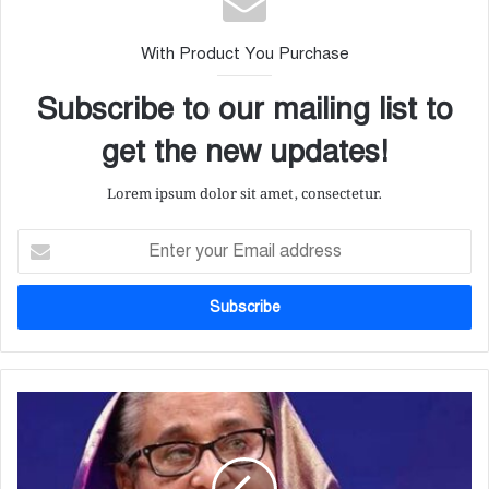
With Product You Purchase
Subscribe to our mailing list to
get the new updates!
Lorem ipsum dolor sit amet, consectetur.
E
n
t
e
r
y
o
u
হা
r
সি
E
না
m
র