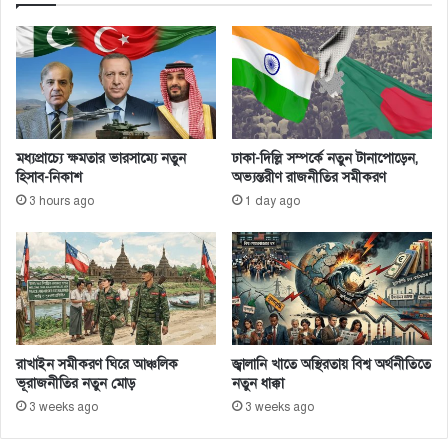
উ
ষ্ট্রে
রি
র
নি
বি
য়ো
ধি
গ
নি
ষে
ধ
মধ্যপ্রাচ্যে ক্ষমতার ভারসাম্যে নতুন
ঢাকা-দিল্লি সম্পর্কে নতুন টানাপোড়েন,
হিসাব-নিকাশ
অভ্যন্তরীণ রাজনীতির সমীকরণ
3 hours ago
1 day ago
রাখাইন সমীকরণ ঘিরে আঞ্চলিক
জ্বালানি খাতে অস্থিরতায় বিশ্ব অর্থনীতিতে
ভূরাজনীতির নতুন মোড়
নতুন ধাক্কা
3 weeks ago
3 weeks ago