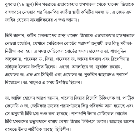
বুধবার (১৮ জুন) দিন গতরাতে এভারকেয়ার হাসপাতাল থেকে খালেদা জিয়াকে
বাসভবনে নেওয়ার পর বিএনপির জাতীয় স্থায়ী কমিটির সদস্য ডা. এ জেড এম
জাহিদ হোসেন সাংবাদিকদের এ তথ্য জানান।
তিনি জানান, রুটিন চেকআপের জন্য খালেদা জিয়াকে এভারকেয়ার হাসপাতালে
নেওয়া হয়েছিল, যেখানে মেডিকেল বোর্ডের পরামর্শ অনুযায়ী তার কিছু পরীক্ষা-
নিরীক্ষা করা হয়। এ সময় মেডিকেল বোর্ডের সদস্য প্রফেসর ডা. শাহাবুদ্দিন
তালুকদার, প্রফেসর ডা. জিয়া, প্রফেসর ডা. জাফর ইকবাল এবং ব্রিগেডিয়ার
সাইফুল ইসলাম উপস্থিত ছিলেন। এছাড়া, অনলাইনে ডা. জুবাইদা রহমান,
প্রফেসর ডা. এফ এম সিদ্দিকী এবং প্রফেসর ডা. নুরুদ্দিন আহমেদও পরামর্শ
দিয়েছেন। ডা. মামুনও এ সময় উপস্থিত ছিলেন।
ডা. জাহিদ হোসেন আরও জানান, খালেদা জিয়ার বিদেশি চিকিৎসক ডা. প্যাট্রিক
কেনেডি ও ডা. জেনিফার ক্রসের পরামর্শক্রমে কিছু পরিবর্তন আনা হয়েছে এবং
সে অনুযায়ী চিকিৎসা শুরু করা হয়েছে। পাশাপাশি উনার মেডিকেল বোর্ডের
চিকিৎসকদের তত্ত্বাবধানে বাসায় বেগম জিয়ার চিকিৎসা চলবে। আল্লাহর অশেষ
রহমতে উনার শারীরিক অবস্থা স্থিতিশীল।