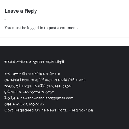
Leave a Reply
You must be
logged in
to post a comment.
ভারপ্রাপ্ত সম্পাদক ➤ জুবায়ের রহমান চৌধুরী
বার্তা, সম্পাদকীয় ও বাণিজ্যিক কার্যালয় ➤
জেডআরসি বিজকন ও দ্য নিউজম্যান একাডেমি (দ্বিতীয় তলা)
৩৬২/১, পূর্ব রামপুরা, ডিআইডি রোড, ঢাকা-১২১৯।
মুঠোফোন ➤ +৮৮০১৫৫২ ৩৮১৫১৫
ই-মেইল ➤ newsnowbanglabd@gmail.com
ফোন ➤ +৮৮০২ ৯৬১৩০৪০
Govt. Registered Online News Portal. (Reg.No- 124)