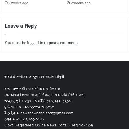
2 weeks ago
2 weeks ago
Leave a Reply
You must be
logged in
to post a comment.
ভারপ্রাপ্ত সম্পাদক ➤ জুবায়ের রহমান চৌধুরী
বার্তা, সম্পাদকীয় ও বাণিজ্যিক কার্যালয় ➤
জেডআরসি বিজকন ও দ্য নিউজম্যান একাডেমি (দ্বিতীয় তলা)
৩৬২/১, পূর্ব রামপুরা, ডিআইডি রোড, ঢাকা-১২১৯।
মুঠোফোন ➤ +৮৮০১৫৫২ ৩৮১৫১৫
ই-মেইল ➤ newsnowbanglabd@gmail.com
ফোন ➤ +৮৮০২ ৯৬১৩০৪০
Govt. Registered Online News Portal. (Reg.No- 124)