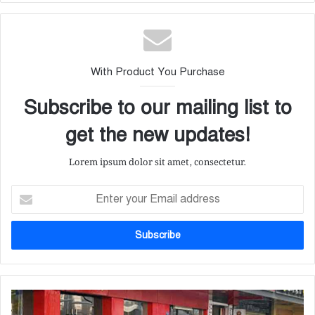
With Product You Purchase
Subscribe to our mailing list to
get the new updates!
Lorem ipsum dolor sit amet, consectetur.
E
n
t
e
r
y
o
u
ক
r
রো