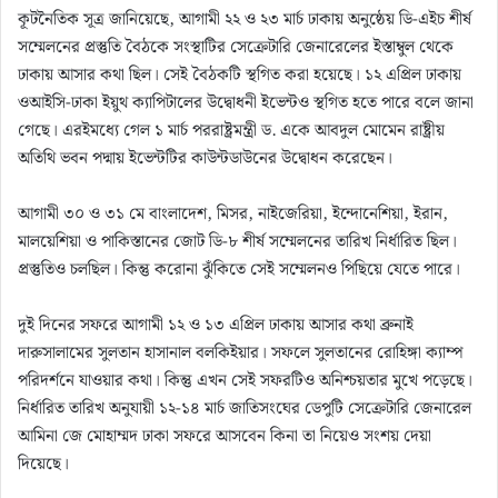
কূটনৈতিক সূত্র জানিয়েছে, আগামী ২২ ও ২৩ মার্চ ঢাকায় অনুষ্ঠেয় ডি-এইচ শীর্ষ
সম্মেলনের প্রস্তুতি বৈঠকে সংস্থাটির সেক্রেটারি জেনারেলের ইস্তাম্বুল থেকে
ঢাকায় আসার কথা ছিল। সেই বৈঠকটি স্থগিত করা হয়েছে। ১২ এপ্রিল ঢাকায়
ওআইসি-ঢাকা ইয়ুথ ক্যাপিটালের উদ্বোধনী ইভেন্টও স্থগিত হতে পারে বলে জানা
গেছে। এরইমধ্যে গেল ১ মার্চ পররাষ্ট্রমন্ত্রী ড. একে আবদুল মোমেন রাষ্ট্রীয়
অতিথি ভবন পদ্মায় ইভেন্টটির কাউন্টডাউনের উদ্বোধন করেছেন।
আগামী ৩০ ও ৩১ মে বাংলাদেশ, মিসর, নাইজেরিয়া, ইন্দোনেশিয়া, ইরান,
মালয়েশিয়া ও পাকিস্তানের জোট ডি-৮ শীর্ষ সম্মেলনের তারিখ নির্ধারিত ছিল।
প্রস্তুতিও চলছিল। কিন্তু করোনা ঝুঁকিতে সেই সম্মেলনও পিছিয়ে যেতে পারে।
দুই দিনের সফরে আগামী ১২ ও ১৩ এপ্রিল ঢাকায় আসার কথা ব্রুনাই
দারুসালামের সুলতান হাসানাল বলকিইয়ার। সফলে সুলতানের রোহিঙ্গা ক্যাম্প
পরিদর্শনে যাওয়ার কথা। কিন্তু এখন সেই সফরটিও অনিশ্চয়তার মুখে পড়েছে।
নির্ধারিত তারিখ অনুযায়ী ১২-১৪ মার্চ জাতিসংঘের ডেপুটি সেক্রেটারি জেনারেল
আমিনা জে মোহাম্মদ ঢাকা সফরে আসবেন কিনা তা নিয়েও সংশয় দেয়া
দিয়েছে।