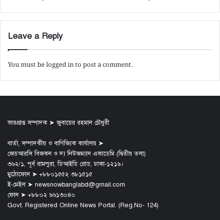
Leave a Reply
You must be
logged in
to post a comment.
ভারপ্রাপ্ত সম্পাদক ➤ জুবায়ের রহমান চৌধুরী
বার্তা, সম্পাদকীয় ও বাণিজ্যিক কার্যালয় ➤
জেডআরসি বিজকন ও দ্য নিউজম্যান একাডেমি (দ্বিতীয় তলা)
৩৬২/১, পূর্ব রামপুরা, ডিআইডি রোড, ঢাকা-১২১৯।
মুঠোফোন ➤ +৮৮০১৫৫২ ৩৮১৫১৫
ই-মেইল ➤ newsnowbanglabd@gmail.com
ফোন ➤ +৮৮০২ ৯৬১৩০৪০
Govt. Registered Online News Portal. (Reg.No- 124)