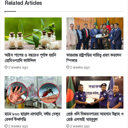
Related Articles
ন
ব
তে
দা
য়ী
শি
ক্ষ
ক
দে
র
আইন পাশের ৩ বছরেও পূর্ণাঙ্গ হয়নি
ভারপ্রাপ্ত রাষ্ট্রপতির দায়িত্ব গ্রহণ করলেন
হোমিওপ্যাথি কাউন্সিল
স্পিকার
2 weeks ago
2 weeks ago
হামে ৮০০ ছাড়াল প্রাণহানি, বর্ষায় ডেঙ্গুর
শ্রেষ্ঠ ওসি বিজয়নগরের আহসান উল্লাহ ও
রেকর্ড ঊর্ধ্বগতি
শ্রেষ্ঠ এসআই মাহবুবুল
2 weeks ago
2 weeks ago