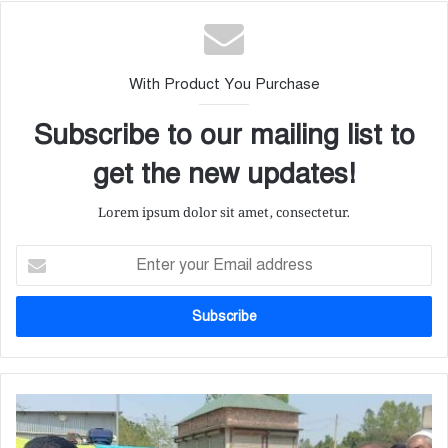
With Product You Purchase
Subscribe to our mailing list to
get the new updates!
Lorem ipsum dolor sit amet, consectetur.
E
n
t
e
r
y
o
u
বি
r
মা
E
ন