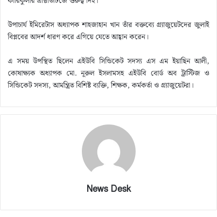
কারিকুলার এক্টিভিটিজে গুরুত্ব দিই।’
উপাচার্য ইমিরেটাস অধ্যাপক শাহজাহান খান তাঁর বক্তব্যে গ্র্যাজুয়েটদের জুলাই
বিপ্লবের আদর্শ ধারণ করে এগিয়ে যেতে আহ্বান করেন।
এ সময় উপস্থিত ছিলেন এইউবি সিন্ডিকেট সদস্য এস এম ইয়াছিন আলী,
কোষাক্ষ্যক অধ্যাপক মো. নূরুল ইসলামসহ এইউবি বোর্ড অব ট্রাস্টিজ ও
সিন্ডিকেট সদস্য, আমন্ত্রিত বিশিষ্ট ব্যক্তি, শিক্ষক, কর্মকর্তা ও গ্র্যাজুয়েটরা।
News Desk