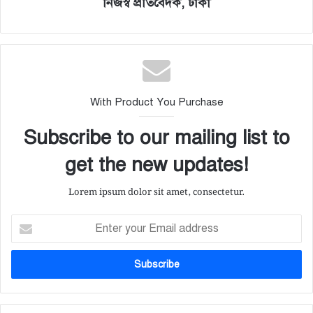
নিজস্ব প্রতিবেদক, ঢাকা
With Product You Purchase
Subscribe to our mailing list to
get the new updates!
Lorem ipsum dolor sit amet, consectetur.
E
n
t
e
r
y
o