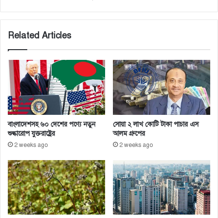
ড
ডা
.
ক
ই
কা
Related Articles
উ
রি
নূ
গ
স
রি
শি
ক্ষা
র্থী
দে
র
বাংলাদেশসহ ৬০ দেশের পণ্যে নতুন
সোয়া ২ লাখ কোটি টাকা পাচার এস
শুল্কারোপ যুক্তরাষ্ট্রের
আলম গ্রুপের
2 weeks ago
2 weeks ago