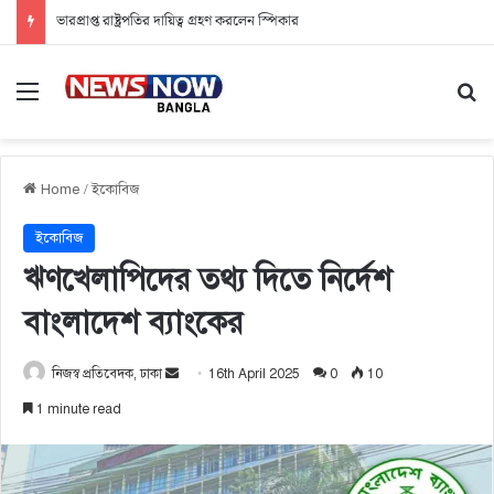
ভারপ্রাপ্ত রাষ্ট্রপতির দায়িত্ব গ্রহণ করলেন স্পিকার
Menu
Se
Home
/
ইকোবিজ
ইকোবিজ
ঋণখেলাপিদের তথ্য দিতে নির্দেশ
বাংলাদেশ ব্যাংকের
নিজস্ব প্রতিবেদক, ঢাকা
S
16th April 2025
0
10
e
1 minute read
n
d
a