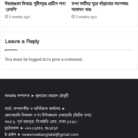
উত্তরাঞ্চলে ফিরছে পুষ্টিসমৃদ্ধ প্রাচীন শস্য
মন্দা কাটিয়ে ঘুরে দাঁড়ানোর অপেক্ষায়
‘ঢেমশি’
আবাসন খাত
3 weeks ago
3 weeks ago
Leave a Reply
You must be
logged in
to post a comment.
ভারপ্রাপ্ত সম্পাদক ➤ জুবায়ের রহমান চৌধুরী
বার্তা, সম্পাদকীয় ও বাণিজ্যিক কার্যালয় ➤
জেডআরসি বিজকন ও দ্য নিউজম্যান একাডেমি (দ্বিতীয় তলা)
৩৬২/১, পূর্ব রামপুরা, ডিআইডি রোড, ঢাকা-১২১৯।
মুঠোফোন ➤ +৮৮০১৫৫২ ৩৮১৫১৫
ই-মেইল ➤ newsnowbanglabd@gmail.com