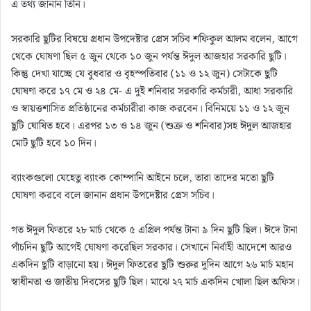
এ তথ্য জানান তিনি।
সরকারি ছুটির বিষয়ে প্রধান উপদেষ্টার প্রেস সচিব শফিকুল আলম বলেন, আগে
থেকে ঘোষণা ছিল ৫ জুন থেকে ১০ জুন পর্যন্ত ঈদুল আজহার সরকারি ছুটি।
কিন্তু দেখা যাচ্ছে যে বুধবার ও বৃহস্পতিবার (১১ ও ১২ জুন) সেটাকে ছুটি
ঘোষণা করে ১৭ মে ও ২৪ মে- এ দুই শনিবার সরকারি কর্মচারী, আধা সরকারি
ও স্বায়ত্তশাসিত প্রতিষ্ঠানের কর্মচারীরা কাজ করবেন। বিনিময়ে ১১ ও ১২ জুন
ছুটি ঘোষিত হবে। এরপর ১৩ ও ১৪ জুন (শুক্র ও শনিবার)সহ ঈদুল আজহার
মোট ছুটি হবে ১০ দিন।
ব্যাংকগুলো যেহেতু ব্যাংক কোম্পানি আইনে চলে, তারা তাদের মতো ছুটি
ঘোষণা করবে বলে জানান প্রধান উপদেষ্টার প্রেস সচিব।
গত ঈদুল ফিতরে ২৮ মার্চ থেকে ৫ এপ্রিল পর্যন্ত টানা ৯ দিন ছুটি ছিল। ঈদে টানা
পাঁচদিন ছুটি আগেই ঘোষণা করেছিল সরকার। সেখানে নির্বাহী আদেশে আরও
একদিন ছুটি বাড়ানো হয়। ঈদুল ফিতরের ছুটি শুরুর দুদিন আগে ২৬ মার্চ মহান
স্বাধীনতা ও জাতীয় দিবসের ছুটি ছিল। মাঝে ২৭ মার্চ একদিন খোলা ছিল অফিস।