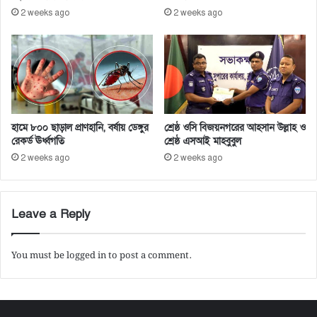
য়
2 weeks ago
2 weeks ago
ন
ক
রা
হ
বে
না
হামে ৮০০ ছাড়াল প্রাণহানি, বর্ষায় ডেঙ্গুর
শ্রেষ্ঠ ওসি বিজয়নগরের আহসান উল্লাহ ও
রেকর্ড ঊর্ধ্বগতি
শ্রেষ্ঠ এসআই মাহবুবুল
2 weeks ago
2 weeks ago
Leave a Reply
You must be
logged in
to post a comment.