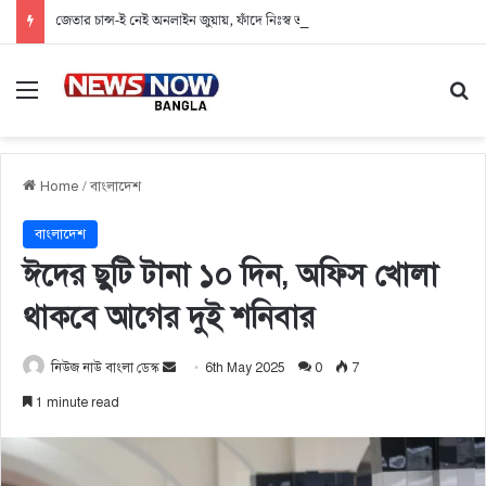
জেতার চান্স-ই নেই অনলাইন জুয়ায়, ফাঁদে নিঃস্ব তরুণ প্রজন্ম
Menu
Se
Home
/
বাংলাদেশ
বাংলাদেশ
ঈদের ছুটি টানা ১০ দিন, অফিস খোলা
থাকবে আগের দুই শনিবার
নিউজ নাউ বাংলা ডেস্ক
S
6th May 2025
0
7
e
1 minute read
n
d
a