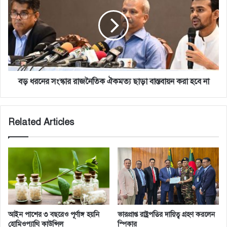
s
ই
ধ
স
র
রা
নে
য়ে
র
লে
সং
র
স্কা
ব্যা
র
প
রা
বড় ধরনের সংস্কার রাজনৈতিক ঐকমত্য ছাড়া বাস্তবায়ন করা হবে না
ক
জ
বি
নৈ
মা
তি
Related Articles
ন
ক
হা
ঐ
ম
ক
লা
ম
ত্য
ছা
ড়া
বা
স্ত
আইন পাশের ৩ বছরেও পূর্ণাঙ্গ হয়নি
ভারপ্রাপ্ত রাষ্ট্রপতির দায়িত্ব গ্রহণ করলেন
বা
হোমিওপ্যাথি কাউন্সিল
স্পিকার