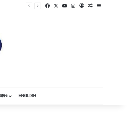
Facebook
X
YouTube
Instagram
Log In
Random Article
Sidebar
আরও
ENGLISH