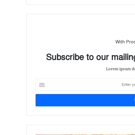
With Pro
Subscribe to our mailing
Lorem ipsum dol
E
n
t
e
r
y
o
u
r