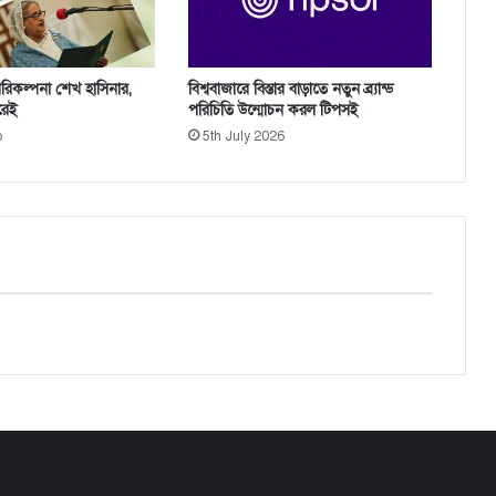
র
ক
র্ম
কা
রিকল্পনা শেখ হাসিনার,
বিশ্ববাজারে বিস্তার বাড়াতে নতুন ব্র্যান্ড
ণ্ড
রেই
পরিচিতি উন্মোচন করল টিপসই
ভু
o
5th July 2026
লে
না
যা
ন
:
প্রে
স
স
চি
ব