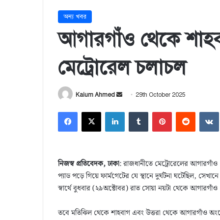
অন্য খবর
আগারগাঁও থেকে শাহব
মেট্রোরেল চলাচল
Kaium Ahmed
S
29th October 2025
e
Facebook
X
LinkedIn
Tumblr
Pinterest
Reddit
VK
n
d
a
n
নিজস্ব প্রতিবেদক, ঢাকা
: রাজধানীতে মেট্রোরেলের আগারগাঁও 
e
প্যাড পড়ে গিয়ে ফার্মগেটের যে স্থানে দুর্ঘটনা ঘটেছিল, সেখানে 
m
স্বার্থে বুধবার (২৯অক্টোবর) রাত সোয়া নয়টা থেকে আগারগাঁ
a
i
তবে মতিঝিল থেকে শাহবাগ এবং উত্তরা থেকে আগারগাঁও অং
l