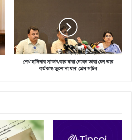
শে
খ
হা
সি
না
র
সা
ক্ষা
ৎ
কা
শেখ হাসিনার সাক্ষাৎকার যারা নেবেন তারা যেন তার
র
কর্মকাণ্ড ভুলে না যান: প্রেস সচিব
যা
রা
নে
বে
ন
তা
রা
যে
ন
তা