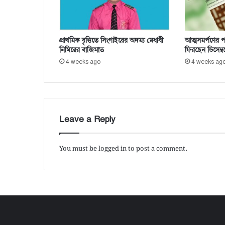
ধা
ন
উ
প
প্রাথমিক বৃত্তিতে সিংগাইরের অদম্য মেধাবী
আত্মসমর্পণের প
দে
নিমিরের বাজিমাত
ফিরছেন ডিসেম্ব
ষ্টা
4 weeks ago
4 weeks ag
Leave a Reply
You must be
logged in
to post a comment.