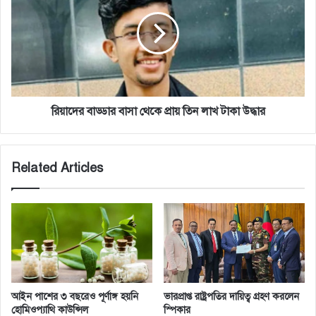
ন
দে
দ
র
দ
বা
র
ড্ডা
কা
র
র
বা
"
সা
–
থে
রিয়াদের বাড্ডার বাসা থেকে প্রায় তিন লাখ টাকা উদ্ধার
স্লো
কে
গা
প্রা
ন
য়
Related Articles
দি
তি
য়ে
ন
শা
লা
হ
খ
বা
টা
গ
কা
অ
উ
ব
দ্ধা
রো
র
আইন পাশের ৩ বছরেও পূর্ণাঙ্গ হয়নি
ভারপ্রাপ্ত রাষ্ট্রপতির দায়িত্ব গ্রহণ করলেন
ধ
হোমিওপ্যাথি কাউন্সিল
স্পিকার