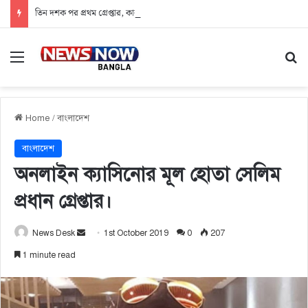
তিন দশক পর প্রথম গ্রেপ্তার, কারাগারে ‘খলনায়ক’ ডন
Menu
Se
Home
/
বাংলাদেশ
বাংলাদেশ
অনলাইন ক্যাসিনোর মূল হোতা সেলিম
প্রধান গ্রেপ্তার।
Send
News Desk
1st October 2019
0
207
an
1 minute read
email