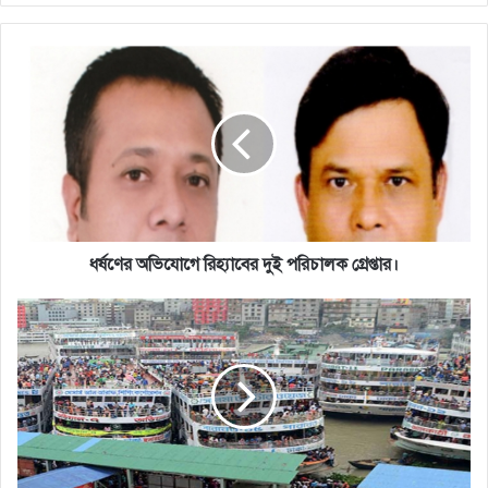
ধর্ষণের
অভিযোগে
রিহ্যাবের
দুই
পরিচালক
গ্রেপ্তার।
ধর্ষণের অভিযোগে রিহ্যাবের দুই পরিচালক গ্রেপ্তার।
লঞ্চ
টার্মিনালে
ঢোকার
টিকেটের
দাম
বাড়লো।