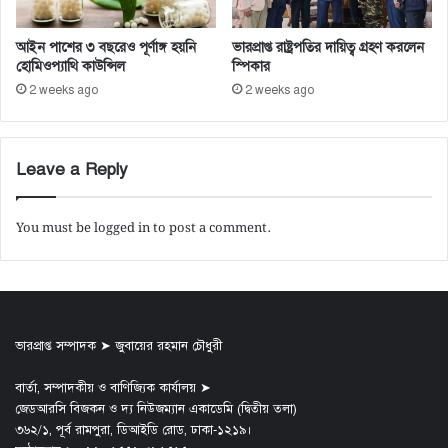
আইন পাশের ৩ বছরেও পূর্ণাঙ্গ হয়নি
ভারপ্রাপ্ত রাষ্ট্রপতির দায়িত্ব গ্রহণ করলেন
হোমিওপ্যাথি কাউন্সিল
স্পিকার
2 weeks ago
2 weeks ago
Leave a Reply
You must be
logged in
to post a comment.
ভারপ্রাপ্ত সম্পাদক ➤ জুবায়ের রহমান চৌধুরী
বার্তা, সম্পাদকীয় ও বাণিজ্যিক কার্যালয় ➤
জেডআরসি বিজকন ও দ্য নিউজম্যান একাডেমি (দ্বিতীয় তলা)
৩৬২/১, পূর্ব রামপুরা, ডিআইডি রোড, ঢাকা-১২১৯।